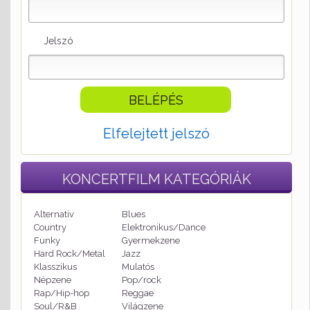
Jelszó
Elfelejtett jelszó
KONCERTFILM
KATEGÓRIÁK
Alternatív
Blues
Country
Elektronikus/Dance
Funky
Gyermekzene
Hard Rock/Metal
Jazz
Klasszikus
Mulatós
Népzene
Pop/rock
Rap/Hip-hop
Reggae
Soul/R&B
Világzene