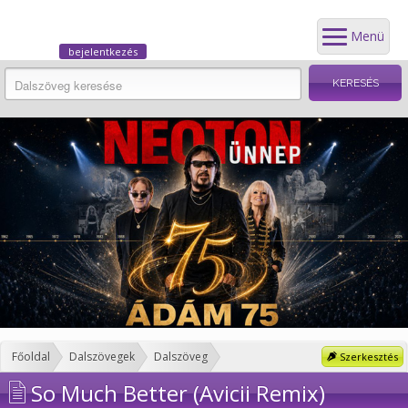
Menü
bejelentkezés
Főoldal
Dalszövegek
Dalszöveg
Szerkesztés
So Much Better (Avicii Remix)