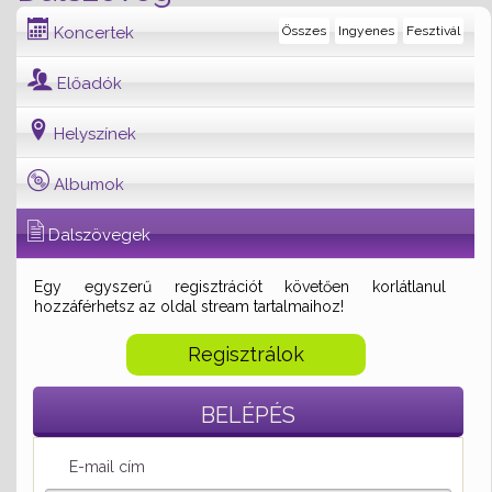
Koncertek
Összes
Ingyenes
Fesztivál
Előadók
Helyszínek
Albumok
Dalszövegek
Egy egyszerű regisztrációt követően korlátlanul
hozzáférhetsz az oldal stream tartalmaihoz!
Regisztrálok
BELÉPÉS
E-mail cím