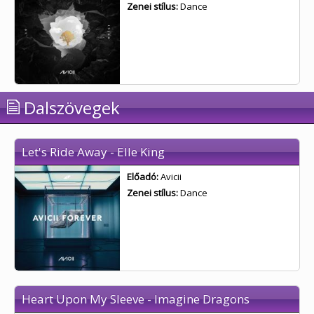
Zenei stílus:
Dance
Dalszövegek
Let's Ride Away - Elle King
Előadó:
Avicii
Zenei stílus:
Dance
Heart Upon My Sleeve - Imagine Dragons