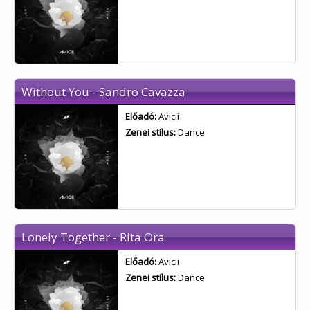
Without You - Sandro Cavazza
Előadó:
Avicii
Zenei stílus:
Dance
Lonely Together - Rita Ora
Előadó:
Avicii
Zenei stílus:
Dance