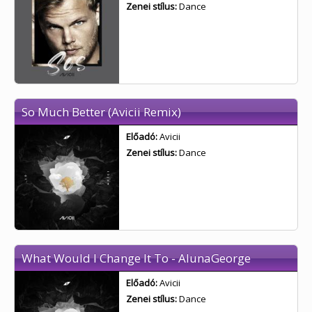
Zenei stílus:
Dance
So Much Better (Avicii Remix)
Előadó:
Avicii
Zenei stílus:
Dance
What Would I Change It To - AlunaGeorge
Előadó:
Avicii
Zenei stílus:
Dance