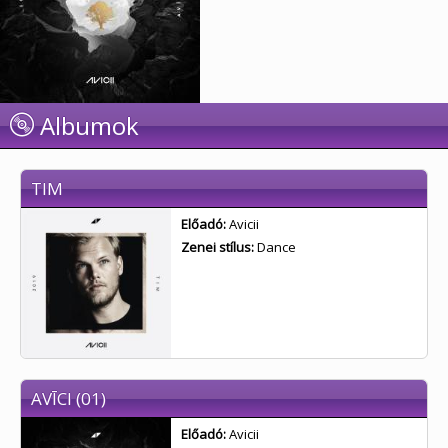
Albumok
TIM
Előadó:
Avicii
Zenei stílus:
Dance
AVĪCI (01)
Előadó:
Avicii