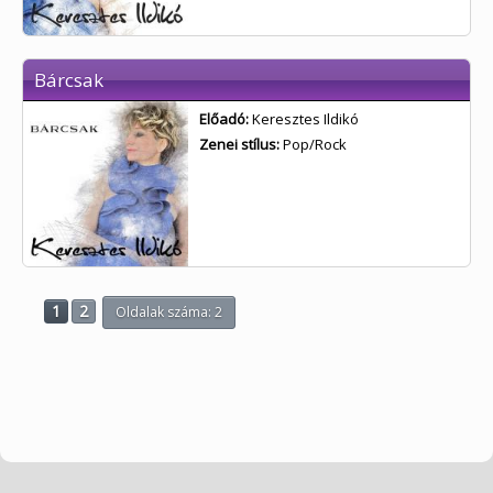
Bárcsak
Előadó:
Keresztes Ildikó
Zenei stílus:
Pop/Rock
1
2
Oldalak száma: 2