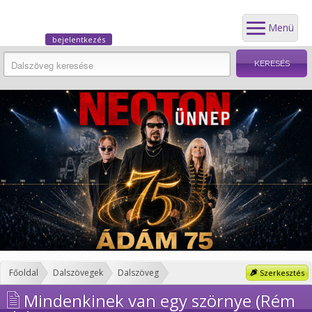
Menü
bejelentkezés
Főoldal
Dalszövegek
Dalszöveg
Szerkesztés
Mindenkinek van egy szörnye (Rém