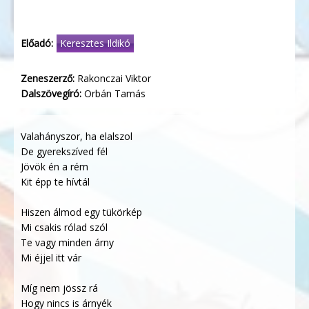
Előadó:
Keresztes Ildikó
Zeneszerző:
Rakonczai Viktor
Dalszövegíró:
Orbán Tamás
Valahányszor, ha elalszol
De gyerekszíved fél
Jövök én a rém
Kit épp te hívtál
Hiszen álmod egy tükörkép
Mi csakis rólad szól
Te vagy minden árny
Mi éjjel itt vár
Míg nem jössz rá
Hogy nincs is árnyék