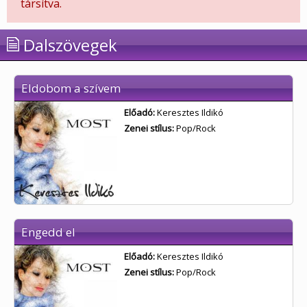
társítva.
Dalszövegek
Eldobom a szívem
Előadó:
Keresztes Ildikó
Zenei stílus:
Pop/Rock
Engedd el
Előadó:
Keresztes Ildikó
Zenei stílus:
Pop/Rock