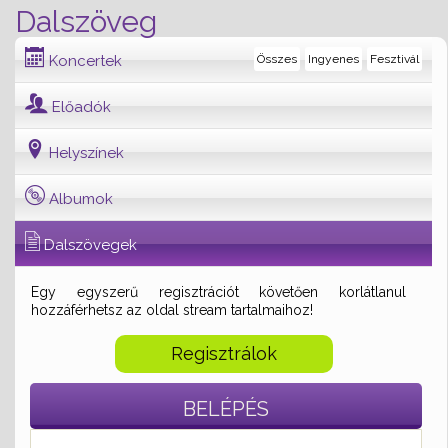
Dalszöveg
Koncertek
Összes
Ingyenes
Fesztivál
Előadók
Helyszínek
Albumok
Dalszövegek
Egy egyszerű regisztrációt követően korlátlanul
hozzáférhetsz az oldal stream tartalmaihoz!
Regisztrálok
BELÉPÉS