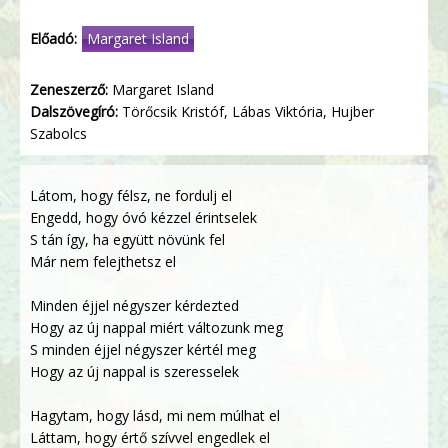
Előadó:
Margaret Island
Zeneszerző:
Margaret Island
Dalszövegíró:
Törőcsik Kristóf, Lábas Viktória, Hujber
Szabolcs
Látom, hogy félsz, ne fordulj el
Engedd, hogy óvó kézzel érintselek
S tán így, ha együtt növünk fel
Már nem felejthetsz el
Minden éjjel négyszer kérdezted
Hogy az új nappal miért változunk meg
S minden éjjel négyszer kértél meg
Hogy az új nappal is szeresselek
Hagytam, hogy lásd, mi nem múlhat el
Láttam, hogy értő szívvel engedlek el