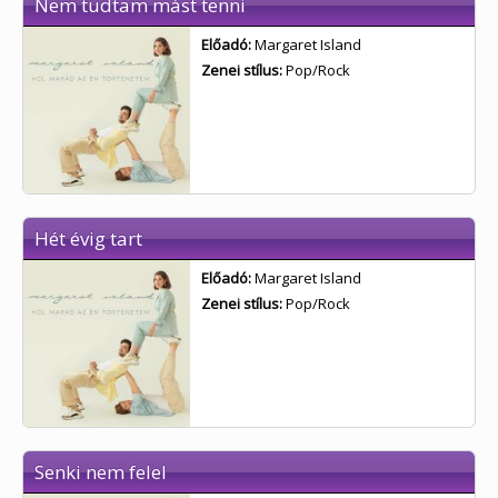
Nem tudtam mást tenni
Előadó:
Margaret Island
Zenei stílus:
Pop/Rock
Hét évig tart
Előadó:
Margaret Island
Zenei stílus:
Pop/Rock
Senki nem felel