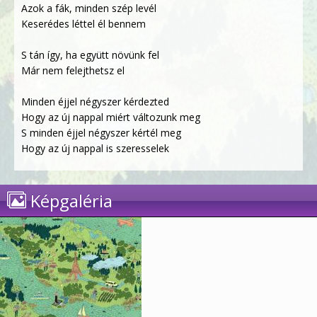
Azok a fák, minden szép levél
Keserédes léttel él bennem
S tán így, ha együtt növünk fel
Már nem felejthetsz el
Minden éjjel négyszer kérdezted
Hogy az új nappal miért változunk meg
S minden éjjel négyszer kértél meg
Hogy az új nappal is szeresselek
Képgaléria