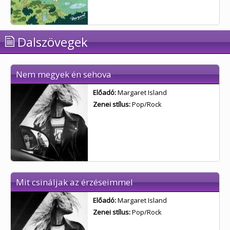
Dalszövegek
Nem megyek én sehova
Előadó:
Margaret Island
Zenei stílus:
Pop/Rock
Mit csináljak az érzéseimmel
Előadó:
Margaret Island
Zenei stílus:
Pop/Rock