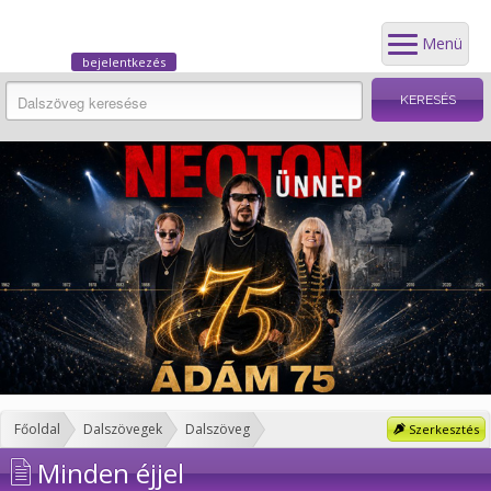
Menü
bejelentkezés
Főoldal
Dalszövegek
Dalszöveg
Szerkesztés
Minden éjjel