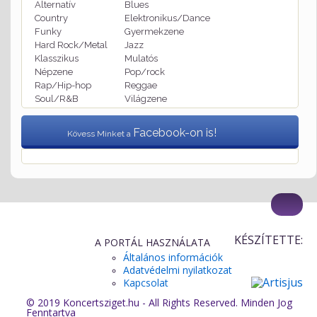
Alternatív
Blues
Country
Elektronikus/Dance
Funky
Gyermekzene
Hard Rock/Metal
Jazz
Klasszikus
Mulatós
Népzene
Pop/rock
Rap/Hip-hop
Reggae
Soul/R&B
Világzene
Facebook-on is!
Kövess Minket a
KÉSZÍTETTE:
A PORTÁL HASZNÁLATA
Általános információk
Adatvédelmi nyilatkozat
Kapcsolat
© 2019 Koncertsziget.hu - All Rights Reserved. Minden Jog
Fenntartva