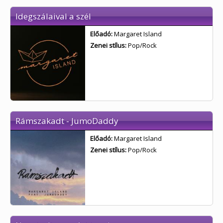
Idegszálaival a szél
Előadó:
Margaret Island
Zenei stílus:
Pop/Rock
Rámszakadt - JumoDaddy
Előadó:
Margaret Island
Zenei stílus:
Pop/Rock