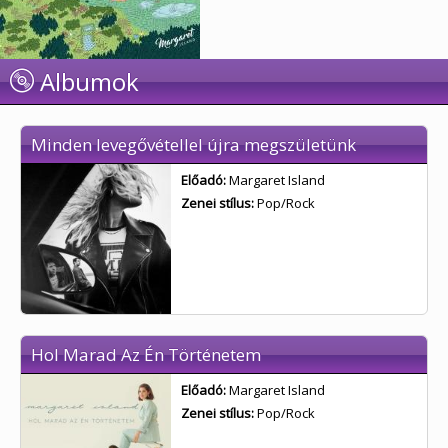
Albumok
Minden levegővétellel újra megszületünk
Előadó:
Margaret Island
Zenei stílus:
Pop/Rock
Hol Marad Az Én Történetem
Előadó:
Margaret Island
Zenei stílus:
Pop/Rock