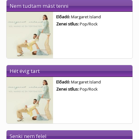
Nem tudtam mást tenni
Előadó:
Margaret Island
Zenei stílus:
Pop/Rock
Hét évig tart
Előadó:
Margaret Island
Zenei stílus:
Pop/Rock
Senki nem felel