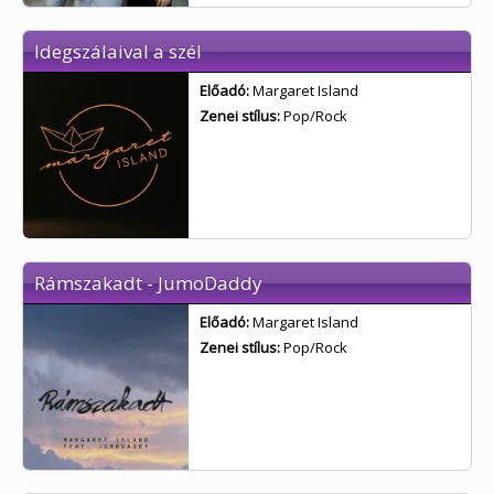
Idegszálaival a szél
Előadó:
Margaret Island
Zenei stílus:
Pop/Rock
Rámszakadt - JumoDaddy
Előadó:
Margaret Island
Zenei stílus:
Pop/Rock