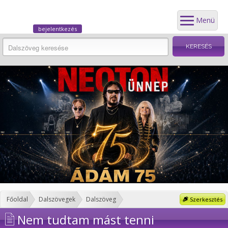
Menü
bejelentkezés
Főoldal
Dalszövegek
Dalszöveg
Szerkesztés
Nem tudtam mást tenni