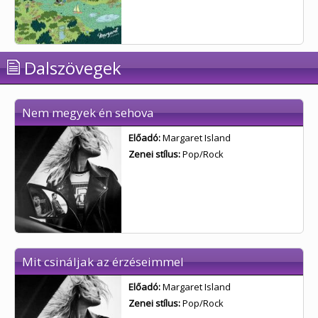
Dalszövegek
Nem megyek én sehova
Előadó:
Margaret Island
Zenei stílus:
Pop/Rock
Mit csináljak az érzéseimmel
Előadó:
Margaret Island
Zenei stílus:
Pop/Rock