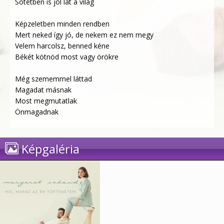
Sötétben is jól lát a világ
Képzeletben minden rendben
Mert neked így jó, de nekem ez nem megy
Velem harcolsz, benned kéne
Békét kötnöd most vagy örökre
Még szememmel láttad
Magadat másnak
Most megmutatlak
Önmagadnak
Képgaléria