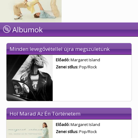
Albumok
Minden levegővétellel újra megszületünk
Előadó:
Margaret Island
Zenei stílus:
Pop/Rock
Hol Marad Az Én Történetem
Előadó:
Margaret Island
Zenei stílus:
Pop/Rock