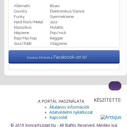
Alternatív
Blues
Country
Elektronikus/Dance
Funky
Gyermekzene
Hard Rock/Metal
Jazz
Klasszikus
Mulatós
Népzene
Pop/rock
Rap/Hip-hop
Reggae
Soul/R&B
Világzene
Facebook-on is!
Kövess Minket a
KÉSZÍTETTE:
A PORTÁL HASZNÁLATA
Általános információk
Adatvédelmi nyilatkozat
Kapcsolat
© 2019 Koncertsziget.hu - All Rights Reserved. Minden Jog