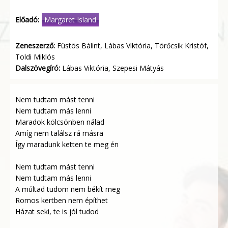
Előadó:
Margaret Island
Zeneszerző:
Füstös Bálint, Lábas Viktória, Törőcsik Kristóf,
Toldi Miklós
Dalszövegíró:
Lábas Viktória, Szepesi Mátyás
Nem tudtam mást tenni
Nem tudtam más lenni
Maradok kölcsönben nálad
Amíg nem találsz rá másra
Így maradunk ketten te meg én
Nem tudtam mást tenni
Nem tudtam más lenni
A múltad tudom nem békít meg
Romos kertben nem építhet
Házat seki, te is jól tudod