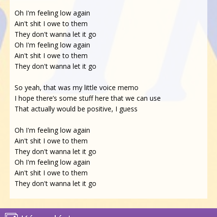
Oh I'm feeling low again
Ain't shit I owe to them
They don't wanna let it go
Oh I'm feeling low again
Ain't shit I owe to them
They don't wanna let it go
So yeah, that was my little voice memo
I hope therе’s some stuff here that wе can use
That actually would be positive, I guess
Oh I'm feeling low again
Ain't shit I owe to them
They don't wanna let it go
Oh I'm feeling low again
Ain't shit I owe to them
They don't wanna let it go