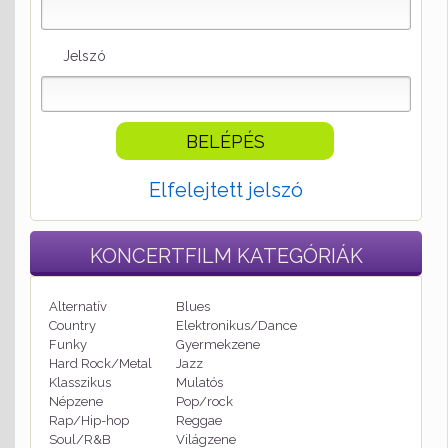
Jelszó
Elfelejtett jelszó
KONCERTFILM
KATEGÓRIÁK
Alternatív
Blues
Country
Elektronikus/Dance
Funky
Gyermekzene
Hard Rock/Metal
Jazz
Klasszikus
Mulatós
Népzene
Pop/rock
Rap/Hip-hop
Reggae
Soul/R&B
Világzene