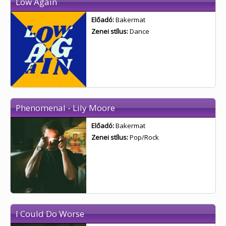
Low Again
Előadó:
Bakermat
Zenei stílus:
Dance
Phenomenal - Lily Moore
Előadó:
Bakermat
Zenei stílus:
Pop/Rock
I Could Do Worse