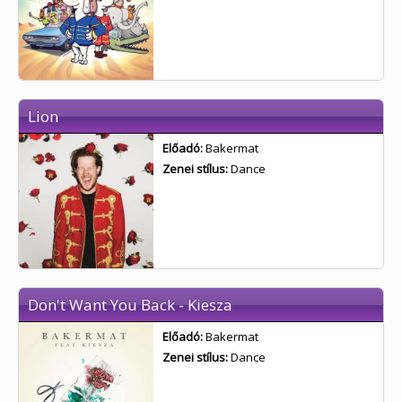
Lion
Előadó:
Bakermat
Zenei stílus:
Dance
Don't Want You Back - Kiesza
Előadó:
Bakermat
Zenei stílus:
Dance