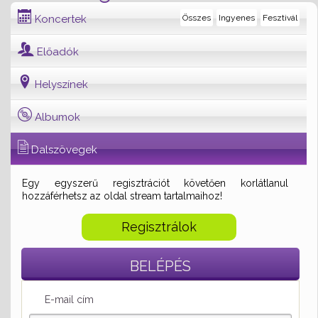
Koncertek
Összes
Ingyenes
Fesztivál
Előadók
Helyszínek
Albumok
Dalszövegek
Egy egyszerű regisztrációt követően korlátlanul
hozzáférhetsz az oldal stream tartalmaihoz!
Regisztrálok
BELÉPÉS
E-mail cím