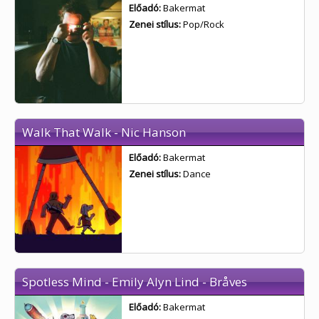
Előadó:
Bakermat
Zenei stílus:
Pop/Rock
Walk That Walk - Nic Hanson
Előadó:
Bakermat
Zenei stílus:
Dance
Spotless Mind - Emily Alyn Lind - Bråves
Előadó:
Bakermat