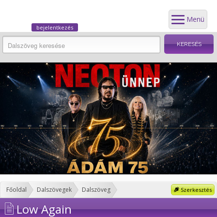
Menü
bejelentkezés
Főoldal
Dalszövegek
Dalszöveg
Szerkesztés
Low Again