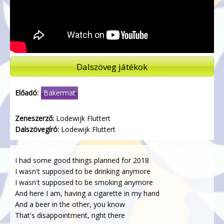
Dalszöveg játékok
Előadó:
Bakermat
Zeneszerző:
Lodewijk Fluttert
Dalszövegíró:
Lodewijk Fluttert
I had some good things planned for 2018
I wasn't supposed to be drinking anymore
I wasn't supposed to be smoking anymore
And here I am, having a cigarette in my hand
And a beer in the other, you know
That's disappointment, right there