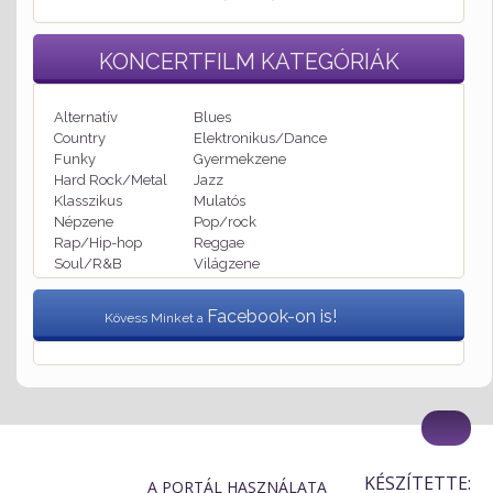
KONCERTFILM
KATEGÓRIÁK
Alternatív
Blues
Country
Elektronikus/Dance
Funky
Gyermekzene
Hard Rock/Metal
Jazz
Klasszikus
Mulatós
Népzene
Pop/rock
Rap/Hip-hop
Reggae
Soul/R&B
Világzene
Facebook-on is!
Kövess Minket a
KÉSZÍTETTE:
A PORTÁL HASZNÁLATA