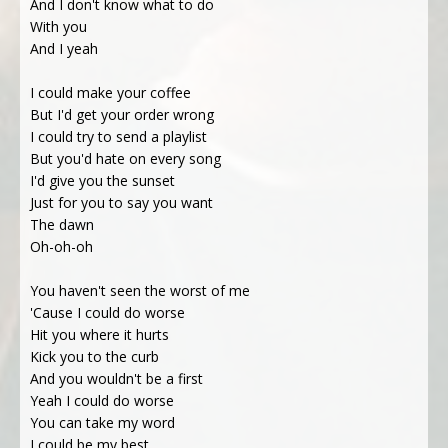
And I don't know what to do
With you
And I yeah
I could make your coffee
But I'd get your order wrong
I could try to send a playlist
But you'd hate on every song
I'd give you the sunset
Just for you to say you want
The dawn
Oh-oh-oh
You haven't seen the worst of me
'Cause I could do worse
Hit you where it hurts
Kick you to the curb
And you wouldn't be a first
Yeah I could do worse
You can take my word
I could be my best