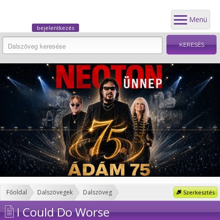
Menü
bejelentkezés
Főoldal
Dalszövegek
Dalszöveg
Szerkesztés
I Could Do Worse