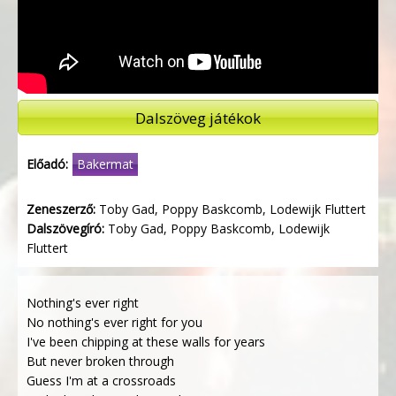
Dalszöveg játékok
Előadó:
Bakermat
Zeneszerző:
Toby Gad, Poppy Baskcomb, Lodewijk Fluttert
Dalszövegíró:
Toby Gad, Poppy Baskcomb, Lodewijk
Fluttert
Nothing's ever right
No nothing's ever right for you
I've been chipping at these walls for years
But never broken through
Guess I'm at a crossroads