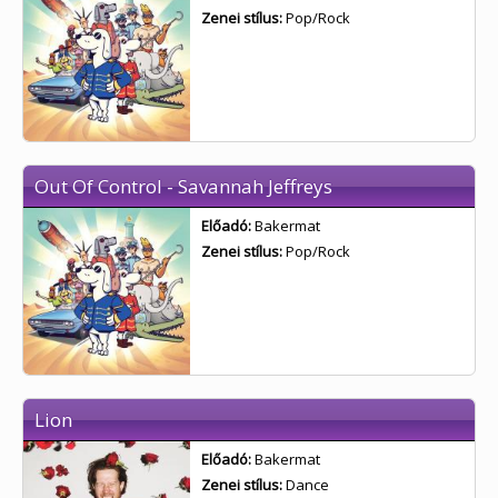
Zenei stílus:
Pop/Rock
Out Of Control - Savannah Jeffreys
Előadó:
Bakermat
Zenei stílus:
Pop/Rock
Lion
Előadó:
Bakermat
Zenei stílus:
Dance