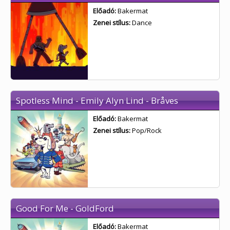
Előadó:
Bakermat
Zenei stílus:
Dance
Spotless Mind - Emily Alyn Lind - Bråves
Előadó:
Bakermat
Zenei stílus:
Pop/Rock
Good For Me - GoldFord
Előadó:
Bakermat