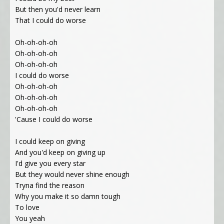
But then you'd never learn
That I could do worse
Oh-oh-oh-oh
Oh-oh-oh-oh
Oh-oh-oh-oh
I could do worse
Oh-oh-oh-oh
Oh-oh-oh-oh
Oh-oh-oh-oh
'Cause I could do worse
I could keep on giving
And you'd keep on giving up
I'd give you every star
But they would never shine enough
Tryna find the reason
Why you make it so damn tough
To love
You yeah