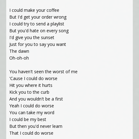
I could make your coffee
But I'd get your order wrong
I could try to send a playlist
But you'd hate on every song
I'd give you the sunset
Just for you to say you want
The dawn
Oh-oh-oh
You haven't seen the worst of me
'Cause I could do worse
Hit you where it hurts
Kick you to the curb
And you wouldn't be a first
Yeah I could do worse
You can take my word
I could be my best
But then you'd never learn
That I could do worse