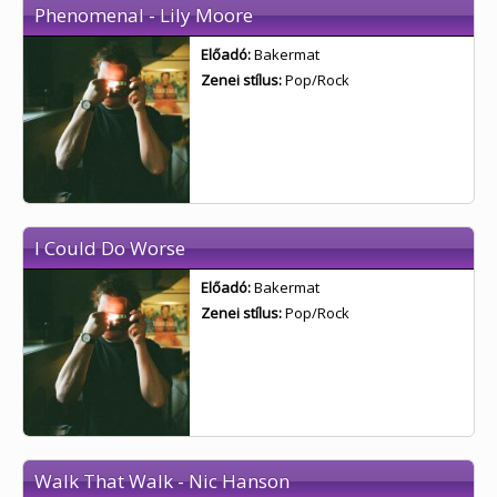
Phenomenal - Lily Moore
Előadó:
Bakermat
Zenei stílus:
Pop/Rock
I Could Do Worse
Előadó:
Bakermat
Zenei stílus:
Pop/Rock
Walk That Walk - Nic Hanson