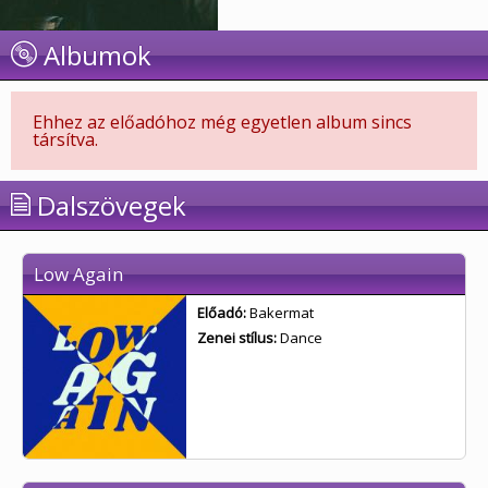
Albumok
Ehhez az előadóhoz még egyetlen album sincs
társítva.
Dalszövegek
Low Again
Előadó:
Bakermat
Zenei stílus:
Dance