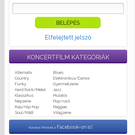
Elfelejtett jelszó
KONCERTFILM
KATEGÓRIÁK
Alternatív
Blues
Country
Elektronikus/Dance
Funky
Gyermekzene
Hard Rock/Metal
Jazz
Klasszikus
Mulatós
Népzene
Pop/rock
Rap/Hip-hop
Reggae
Soul/R&B
Világzene
Facebook-on is!
Kövess Minket a