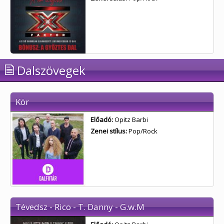
Dalszövegek
Kör
Előadó:
Opitz Barbi
Zenei stílus:
Pop/Rock
Tévedsz - Rico - T. Danny - G.w.M