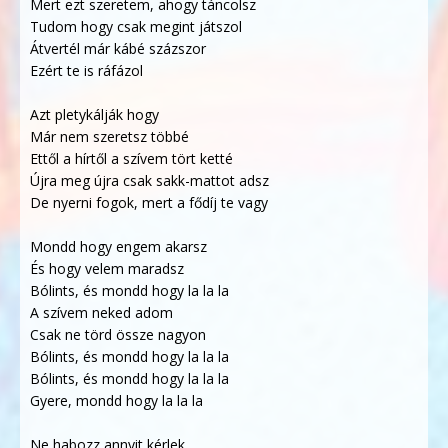
Mert ezt szeretem, ahogy táncolsz
Tudom hogy csak megint játszol
Átvertél már kábé százszor
Ezért te is ráfázol
Azt pletykálják hogy
Már nem szeretsz többé
Ettől a hírtől a szívem tört ketté
Újra meg újra csak sakk-mattot adsz
De nyerni fogok, mert a fődíj te vagy
Mondd hogy engem akarsz
És hogy velem maradsz
Bólints, és mondd hogy la la la
A szívem neked adom
Csak ne törd össze nagyon
Bólints, és mondd hogy la la la
Bólints, és mondd hogy la la la
Gyere, mondd hogy la la la
Ne habozz annyit kérlek