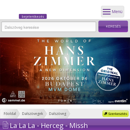
Menü
bejelentkezés
Főoldal
Dalszövegek
Dalszöveg
Szerkesztés
La La La - Herceg - Missh