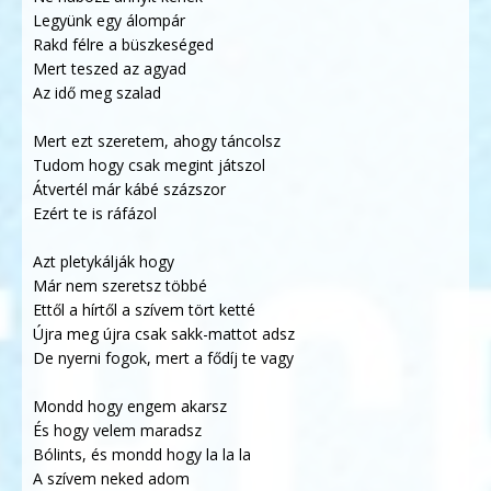
Legyünk egy álompár
Rakd félre a büszkeséged
Mert teszed az agyad
Az idő meg szalad
Mert ezt szeretem, ahogy táncolsz
Tudom hogy csak megint játszol
Átvertél már kábé százszor
Ezért te is ráfázol
Azt pletykálják hogy
Már nem szeretsz többé
Ettől a hírtől a szívem tört ketté
Újra meg újra csak sakk-mattot adsz
De nyerni fogok, mert a fődíj te vagy
Mondd hogy engem akarsz
És hogy velem maradsz
Bólints, és mondd hogy la la la
A szívem neked adom