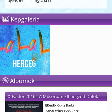
Gyere, mondd hogy la la la
Képgaléria
Albumok
X-Faktor 2016 - A Műsorban Elhangzott Dalok
Előadó:
Opitz Barbi
Zenei stílus:
Pop/Rock