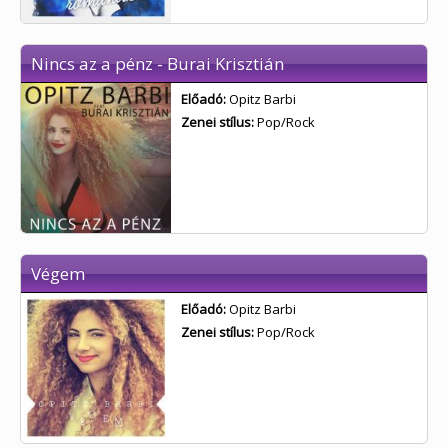
Nincs az a pénz - Burai Krisztián
Előadó:
Opitz Barbi
Zenei stílus:
Pop/Rock
Végem
Előadó:
Opitz Barbi
Zenei stílus:
Pop/Rock