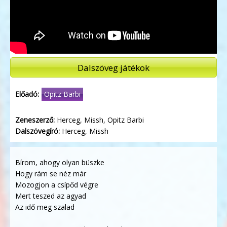
Dalszöveg játékok
Előadó:
Opitz Barbi
Zeneszerző:
Herceg, Missh, Opitz Barbi
Dalszövegíró:
Herceg, Missh
Bírom, ahogy olyan büszke
Hogy rám se néz már
Mozogjon a csípőd végre
Mert teszed az agyad
Az idő meg szalad