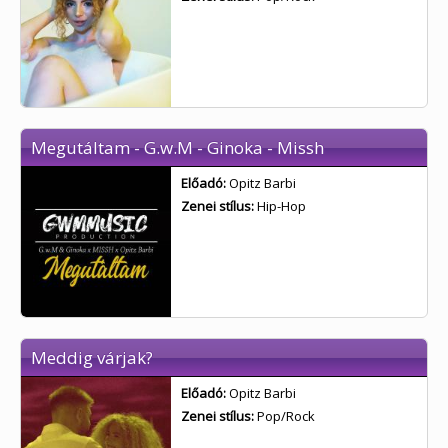
Megutáltam - G.w.M - Ginoka - Missh
Előadó:
Opitz Barbi
Zenei stílus:
Hip-Hop
Meddig várjak?
Előadó:
Opitz Barbi
Zenei stílus:
Pop/Rock