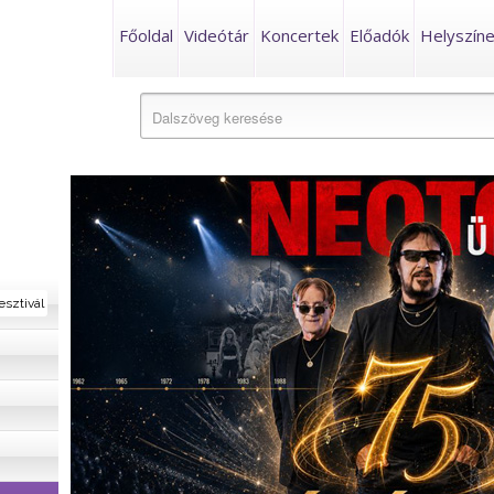
Főoldal
Videótár
Koncertek
Előadók
Helyszín
esztivál