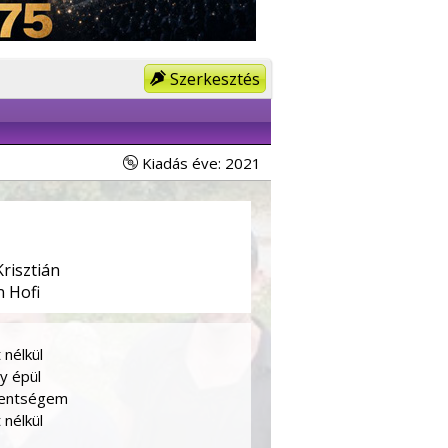
Szerkesztés
Kiadás éve: 2021
risztián
 Hofi
 nélkül
y épül
mentségem
 nélkül