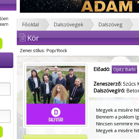
tően
Főoldal
Dalszövegek
Dalszöveg
tream
Kör
Zenei stílus: Pop/Rock
Előadó:
Opitz Barbi
Zeneszerző:
Szűcs K
Dalszövegíró:
Beton
Megyek a misére hit
Bennem a poklom íg
Nincsen semmire 
Megyek a misére hit