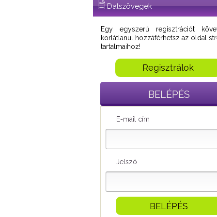
Dalszövegek
Egy egyszerű regisztrációt köve
korlátlanul hozzáférhetsz az oldal s
tartalmaihoz!
Regisztrálok
BELÉPÉS
E-mail cím
Jelszó