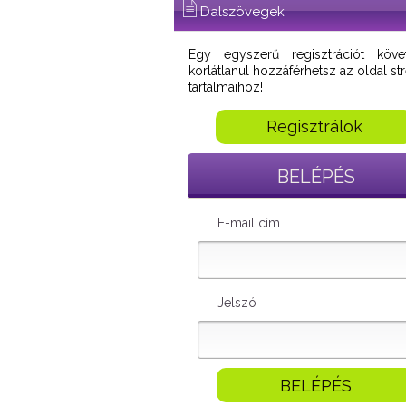
Dalszövegek
Egy egyszerű regisztrációt köve
korlátlanul hozzáférhetsz az oldal s
tartalmaihoz!
Regisztrálok
BELÉPÉS
E-mail cím
Jelszó