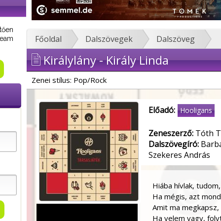
tően
Főoldal
Dalszövegek
Dalszöveg
tream
Királylány - Király Linda
Zenei stílus: Pop/Rock
Előadó:
Hooligans
Zeneszerző:
Tóth T
Dalszövegíró:
Barba
Szekeres András
Hiába hívlak, tudom
Ha mégis, azt mond
Amit ma megkapsz, 
Ha velem vagy, foly