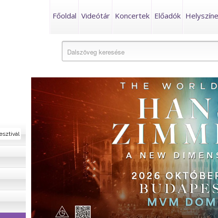
Főoldal
Videótár
Koncertek
Előadók
Helyszín
esztivál