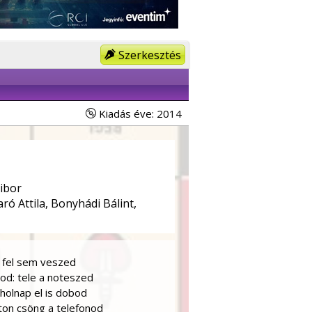
Szerkesztés
Kiadás éve: 2014
ibor
ró Attila, Bonyhádi Bálint,
, fel sem veszed
od: tele a noteszed
holnap el is dobod
ton csöng a telefonod