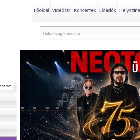
Főoldal
Videótár
Koncertek
Előadók
Helyszín
esztivál