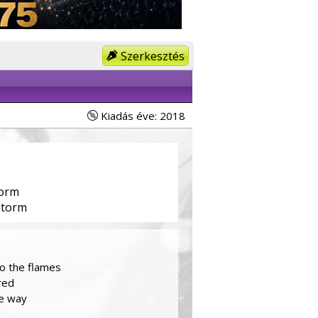
Szerkesztés
Kiadás éve: 2018
orm
storm
to the flames
red
he way