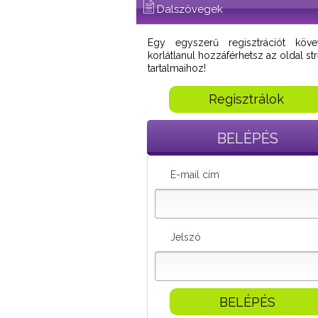
Dalszövegek
Egy egyszerű regisztrációt köve
korlátlanul hozzáférhetsz az oldal s
tartalmaihoz!
Regisztrálok
BELÉPÉS
E-mail cím
Jelszó