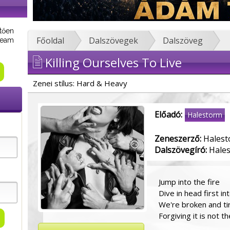
tően
Főoldal
Dalszövegek
Dalszöveg
tream
Killing Ourselves To Live
Zenei stílus: Hard & Heavy
Előadó:
Halestorm
Zeneszerző:
Halest
Dalszövegíró:
Hale
Jump into the fire
Dive in head first in
We're broken and ti
Forgiving it is not t