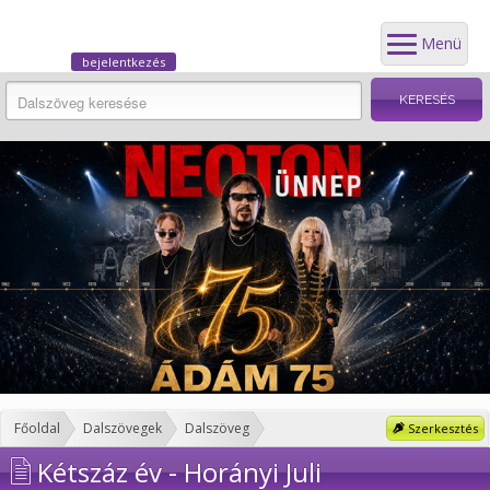
Menü
bejelentkezés
Főoldal
Dalszövegek
Dalszöveg
Szerkesztés
Kétszáz év - Horányi Juli