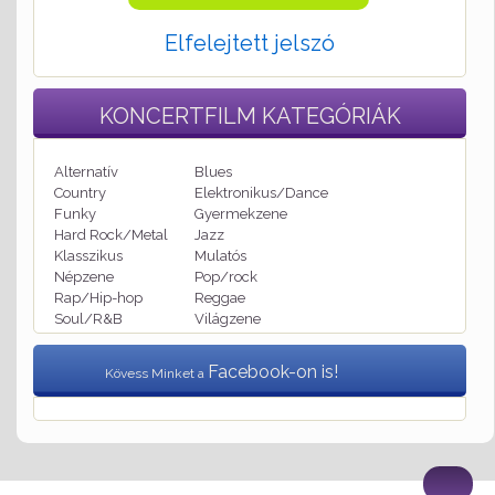
Elfelejtett jelszó
KONCERTFILM
KATEGÓRIÁK
Alternatív
Blues
Country
Elektronikus/Dance
Funky
Gyermekzene
Hard Rock/Metal
Jazz
Klasszikus
Mulatós
Népzene
Pop/rock
Rap/Hip-hop
Reggae
Soul/R&B
Világzene
Facebook-on is!
Kövess Minket a