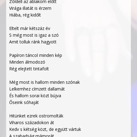
Zöldell az ablakom előtt
Virága illatát is érzem
Hiába, rég kidőlt
Eltelt már kétszáz év
S még most is igaz a szó
Amit tolluk ránk hagyott
Papíron táncol minden kép
Minden álmodozó
Rég elejtett tintafolt
Még most is hallom minden szónak
Lelkemhez címzett dallamát
És hallom sorai közt bújva
Őseink sóhaját
Hitünket ezrek ostromolták
Viharos századokon át
Kedv s kétség közt, de együtt vártuk
A szabadság mámorát