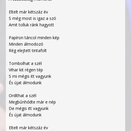
Eltelt már kétszáz év
S még most is igaz a szó
Amit tolluk ránk hagyott
Papíron táncol minden kép
Minden álmodozó
Rég elejtett tintafolt
Tombolhat a szél
Vihar kit régen tép
S mi mégis itt vagyunk
És újat álmodunk
Ordíthat a szél
Megbűnhődte már e nép
De mégis itt vagyunk
És újat álmodunk
Eltelt már kétszáz év