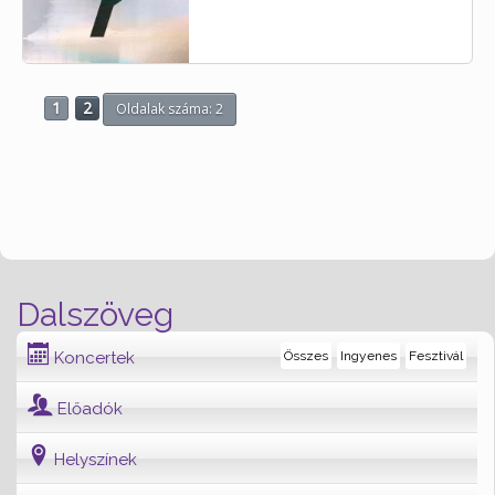
1
2
Oldalak száma: 2
Dalszöveg
Koncertek
Összes
Ingyenes
Fesztivál
Előadók
Helyszínek