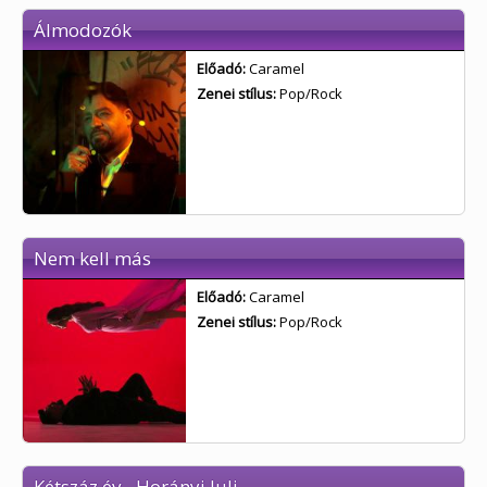
Álmodozók
Előadó:
Caramel
Zenei stílus:
Pop/Rock
Nem kell más
Előadó:
Caramel
Zenei stílus:
Pop/Rock
Kétszáz év - Horányi Juli