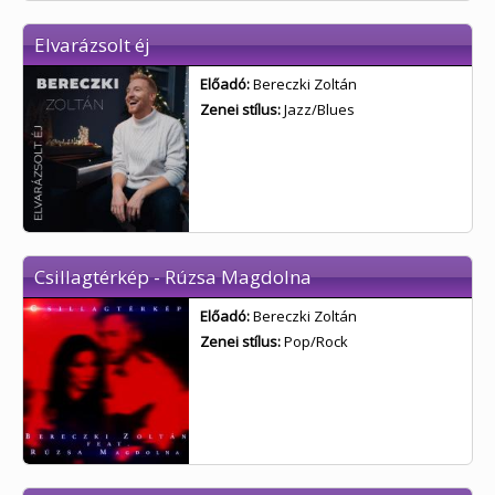
Elvarázsolt éj
Előadó:
Bereczki Zoltán
Zenei stílus:
Jazz/Blues
Csillagtérkép - Rúzsa Magdolna
Előadó:
Bereczki Zoltán
Zenei stílus:
Pop/Rock