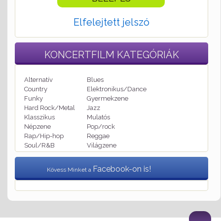
Elfelejtett jelszó
KONCERTFILM
KATEGÓRIÁK
Alternatív
Blues
Country
Elektronikus/Dance
Funky
Gyermekzene
Hard Rock/Metal
Jazz
Klasszikus
Mulatós
Népzene
Pop/rock
Rap/Hip-hop
Reggae
Soul/R&B
Világzene
Facebook-on is!
Kövess Minket a