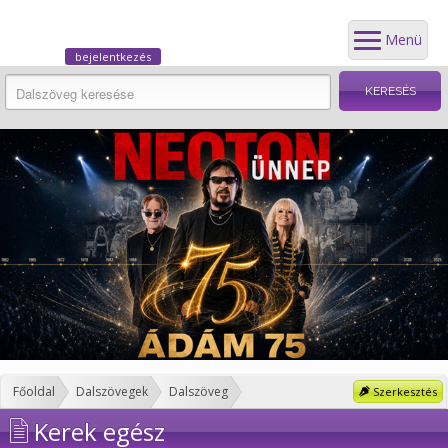
Menü
bejelentkezés
Főoldal
Dalszövegek
Dalszöveg
Szerkesztés
Kerek egész