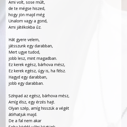
Ami volt, sose múlt,
de te mégse hiszed,
hogy jön majd még
Unalom vagy a gond,
Ami játékokba űz.
Hát gyere velem,
játsszunk egy darabban,
Mert ugye tudod,
jobb lesz, mint magadban.
Ez kerek egész, bárhova mész,
Ez kerek egész, úgy is, ha félsz.
Hagyd egy darabban,
jobb egy darabban.
Színpad az egész, bárhova mész,
Amíg élsz, egy érzés hajt.
Olyan szép, amíg hisszük a végét
átírhatjuk majd.
De a fal nem akar
Soha köddé válni köztünk.