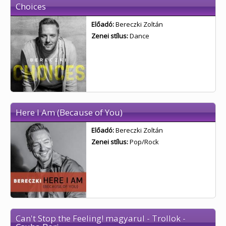
Choices
Előadó:
Bereczki Zoltán
Zenei stílus:
Dance
Here I Am (Because of You)
Előadó:
Bereczki Zoltán
Zenei stílus:
Pop/Rock
Can't Stop the Feeling! magyarul - Trollok -