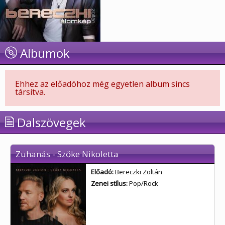
Albumok
Ehhez az előadóhoz még egyetlen album sincs
társítva.
Dalszövegek
Zuhanás - Szőke Nikoletta
Előadó:
Bereczki Zoltán
Zenei stílus:
Pop/Rock