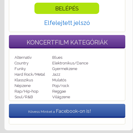
Elfelejtett jelszó
KONCERTFILM
KATEGÓRIÁK
Alternatív
Blues
Country
Elektronikus/Dance
Funky
Gyermekzene
Hard Rock/Metal
Jazz
Klasszikus
Mulatós
Népzene
Pop/rock
Rap/Hip-hop
Reggae
Soul/R&B
Világzene
Facebook-on is!
Kövess Minket a