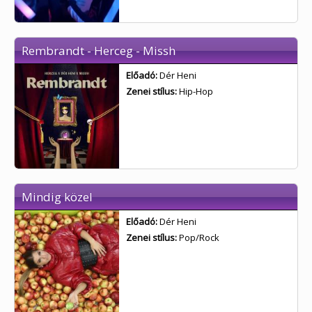
Rembrandt - Herceg - Missh
Előadó:
Dér Heni
Zenei stílus:
Hip-Hop
Mindig közel
Előadó:
Dér Heni
Zenei stílus:
Pop/Rock