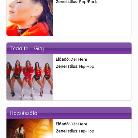
Zenei stílus:
Pop/Rock
Tedd fel - Giaj
Előadó:
Dér Heni
Zenei stílus:
Hip-Hop
Hozzászóló
Előadó:
Dér Heni
Zenei stílus:
Hip-Hop