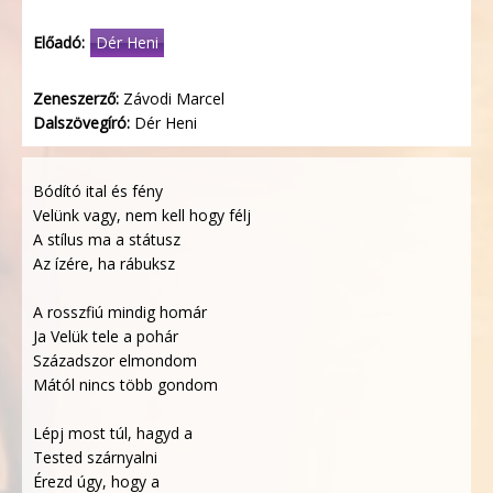
Előadó:
Dér Heni
Zeneszerző:
Závodi Marcel
Dalszövegíró:
Dér Heni
Bódító ital és fény
Velünk vagy, nem kell hogy félj
A stílus ma a státusz
Az ízére, ha rábuksz
A rosszfiú mindig homár
Ja Velük tele a pohár
Századszor elmondom
Mától nincs több gondom
Lépj most túl, hagyd a
Tested szárnyalni
Érezd úgy, hogy a