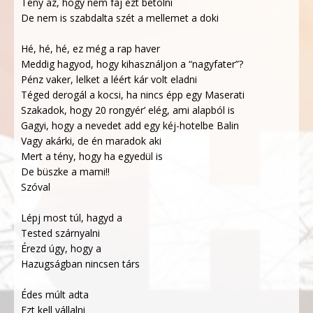
Tény az, hogy nem fáj ezt betolni
De nem is szabdalta szét a mellemet a doki
Hé, hé, hé, ez még a rap haver
Meddig hagyod, hogy kihasználjon a “nagyfater”?
Pénz vaker, lelket a léért kár volt eladni
Téged derogál a kocsi, ha nincs épp egy Maserati
Szakadok, hogy 20 rongyér’ elég, ami alapból is
Gagyi, hogy a nevedet add egy kéj-hotelbe Balin
Vagy akárki, de én maradok aki
Mert a tény, hogy ha egyedül is
De büszke a mami!!
Szóval
Lépj most túl, hagyd a
Tested szárnyalni
Érezd úgy, hogy a
Hazugságban nincsen társ
Édes múlt adta
Ezt kell vállalni