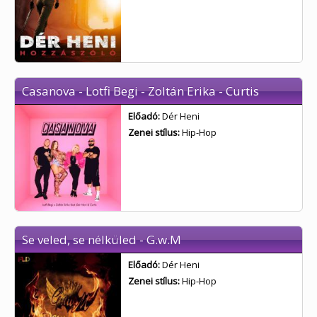
Casanova - Lotfi Begi - Zoltán Erika - Curtis
Előadó:
Dér Heni
Zenei stílus:
Hip-Hop
Se veled, se nélküled - G.w.M
Előadó:
Dér Heni
Zenei stílus:
Hip-Hop