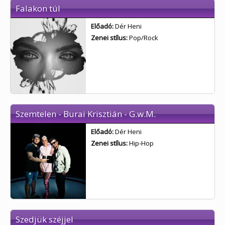
Falakon túl
Előadó:
Dér Heni
Zenei stílus:
Pop/Rock
Szemtelen - Burai Krisztián - G.w.M.
Előadó:
Dér Heni
Zenei stílus:
Hip-Hop
Szedjük széjjel