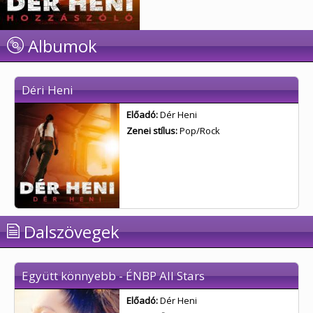
Albumok
Déri Heni
Előadó:
Dér Heni
Zenei stílus:
Pop/Rock
Dalszövegek
Együtt könnyebb - ÉNBP All Stars
Előadó:
Dér Heni