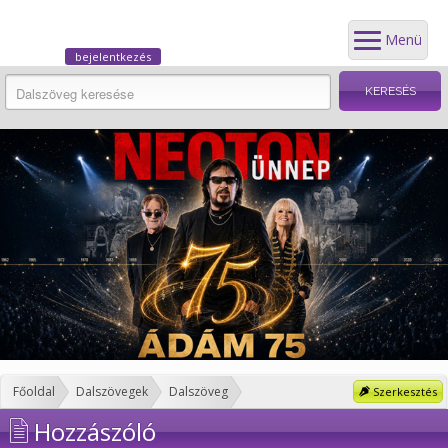
Menü
bejelentkezés
Főoldal
Dalszövegek
Dalszöveg
Szerkesztés
Hozzászóló