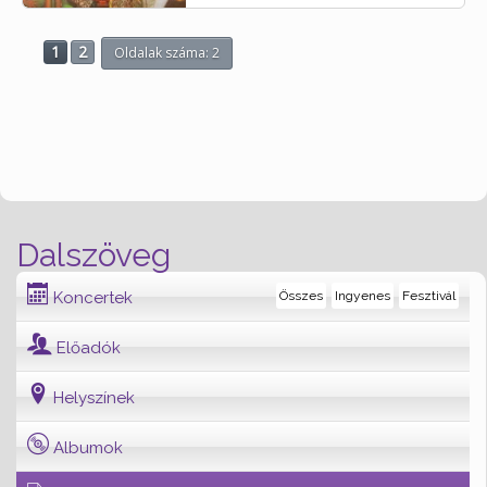
1
2
Oldalak száma: 2
Dalszöveg
Koncertek
Összes
Ingyenes
Fesztivál
Előadók
Helyszínek
Albumok