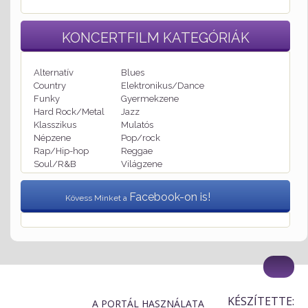
KONCERTFILM
KATEGÓRIÁK
Alternatív
Blues
Country
Elektronikus/Dance
Funky
Gyermekzene
Hard Rock/Metal
Jazz
Klasszikus
Mulatós
Népzene
Pop/rock
Rap/Hip-hop
Reggae
Soul/R&B
Világzene
Facebook-on is!
Kövess Minket a
KÉSZÍTETTE:
A PORTÁL HASZNÁLATA