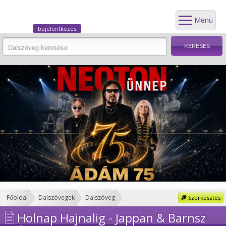
Menü
bejelentkezés
Főoldal
Dalszövegek
Dalszöveg
Szerkesztés
Holnap Hajnalig - Jappan & Barnsz