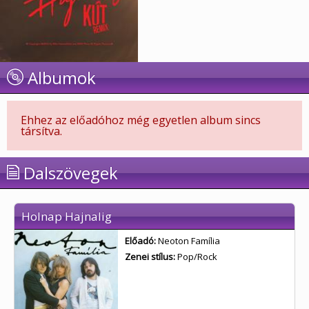
Albumok
Ehhez az előadóhoz még egyetlen album sincs
társítva.
Dalszövegek
Holnap Hajnalig
Előadó:
Neoton Família
Zenei stílus:
Pop/Rock