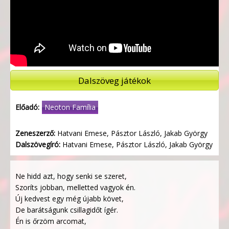
Dalszöveg játékok
Előadó:
Neoton Família
Zeneszerző:
Hatvani Emese, Pásztor László, Jakab György
Dalszövegíró:
Hatvani Emese, Pásztor László, Jakab György
Ne hidd azt, hogy senki se szeret,
Szoríts jobban, melletted vagyok én.
Új kedvest egy még újabb követ,
De barátságunk csillagidőt ígér.
Én is őrzöm arcomat,