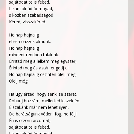
sajátodat te is félted.
Leláncolnád önmagad,
s közben szabadságod
Kéred, visszakéred.
Holnap hajnalig
ébren őrizzük álmunk.
Holnap hajnalig
mindent rendben találunk.
Érintsd meg a lelkem még egyszer,
Érintsd meg és aztán engedj el.
Holnap hajnalig őszintén ölelj még,
Ölelj még.
Ha úgy érzed, hogy senki se szeret,
Rohanj hozzám, melletted leszek én.
Éjszakánk már nem lehet ilyen,
De barátságunk védeni fog, ne félj!
Én is őrzöm arcomat,
sajátodat te is félted.
Leláncolnád önmagad,