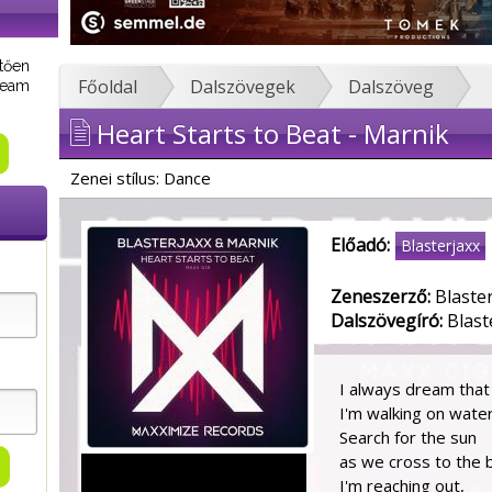
tően
Főoldal
Dalszövegek
Dalszöveg
tream
Heart Starts to Beat - Marnik
Zenei stílus: Dance
Előadó:
Blasterjaxx
Zeneszerző:
Blaster
Dalszövegíró:
Blast
I always dream that
I'm walking on wate
Search for the sun
as we cross to the 
I'm reaching out,