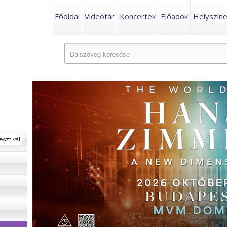
Főoldal
Videótár
Koncertek
Előadók
Helyszín
esztivál