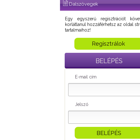
Dalszövegek
Egy egyszerű regisztrációt köve
korlátlanul hozzáférhetsz az oldal s
tartalmaihoz!
Regisztrálok
BELÉPÉS
E-mail cím
Jelszó