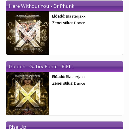
Here Without You - Dr Phunk
Előadó:
Blasterjaxx
Zenei stílus:
Dance
Golden - Gabry Ponte - RIELL
Előadó:
Blasterjaxx
Zenei stílus:
Dance
Rise Up