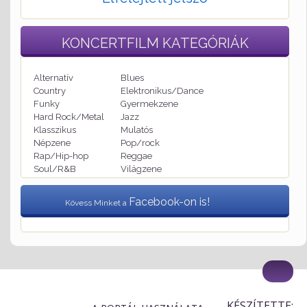
KONCERTFILM
KATEGÓRIÁK
Alternatív
Blues
Country
Elektronikus/Dance
Funky
Gyermekzene
Hard Rock/Metal
Jazz
Klasszikus
Mulatós
Népzene
Pop/rock
Rap/Hip-hop
Reggae
Soul/R&B
Világzene
Facebook-on is!
Kövess Minket a
KÉSZÍTETTE: