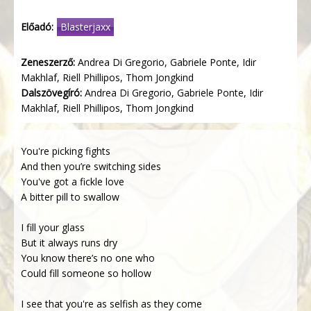
Előadó:
Blasterjaxx
Zeneszerző:
Andrea Di Gregorio, Gabriele Ponte, Idir
Makhlaf, Riell Phillipos, Thom Jongkind
Dalszövegíró:
Andrea Di Gregorio, Gabriele Ponte, Idir
Makhlaf, Riell Phillipos, Thom Jongkind
You're picking fights
And then you’re switching sides
You've got a fickle love
A bitter pill to swallow
I fill your glass
But it always runs dry
You know there’s no one who
Could fill someone so hollow
I see that you're as selfish as they come