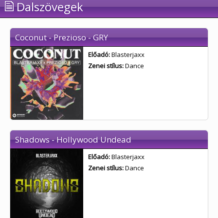
Dalszövegek
Coconut - Prezioso - GRY
Előadó:
Blasterjaxx
Zenei stílus:
Dance
Shadows - Hollywood Undead
Előadó:
Blasterjaxx
Zenei stílus:
Dance