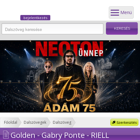
Menü
bejelentkezés
Főoldal
Dalszövegek
Dalszöveg
Szerkesztés
Golden - Gabry Ponte - RIELL