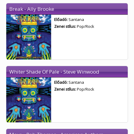
Break - Ally Brooke
Előadó:
Santana
Zenei stílus:
Pop/Rock
Whiter Shade Of Pale - Steve Winwood
Előadó:
Santana
Zenei stílus:
Pop/Rock