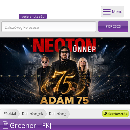
Menü
bejelentkezés
Főoldal
Dalszövegek
Dalszöveg
Szerkesztés
Greener - FKJ