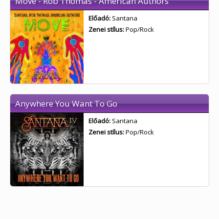
Move - Rob Thomas - American Authors
Előadó:
Santana
Zenei stílus:
Pop/Rock
Anywhere You Want To Go
Előadó:
Santana
Zenei stílus:
Pop/Rock