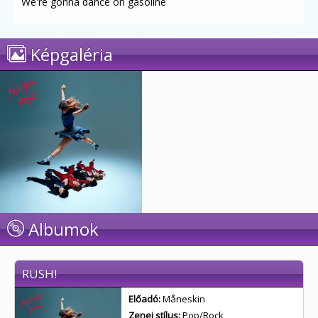
We're gonna dance on gasoline
Képgaléria
Albumok
RUSH!
Előadó:
Måneskin
Zenei stílus:
Pop/Rock