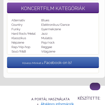
KONCERTFILM
KATEGÓRIÁK
Alternatív
Blues
Country
Elektronikus/Dance
Funky
Gyermekzene
Hard Rock/Metal
Jazz
Klasszikus
Mulatós
Népzene
Pop/rock
Rap/Hip-hop
Reggae
Soul/R&B
Világzene
Facebook-on is!
Kövess Minket a
KÉSZÍTETTE:
A PORTÁL HASZNÁLATA
Általános információk