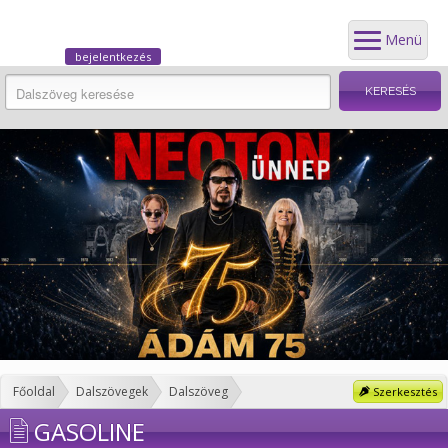
Menü
bejelentkezés
Főoldal
Dalszövegek
Dalszöveg
Szerkesztés
GASOLINE