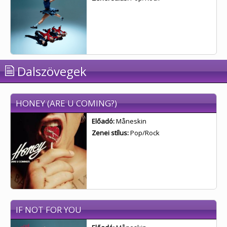
Dalszövegek
HONEY (ARE U COMING?)
Előadó:
Måneskin
Zenei stílus:
Pop/Rock
IF NOT FOR YOU