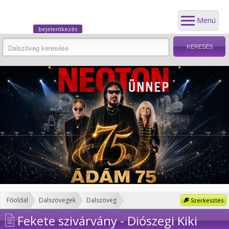
Menü
bejelentkezés
Főoldal
Dalszövegek
Dalszöveg
Szerkesztés
Fekete szivárvány - Diószegi Kiki