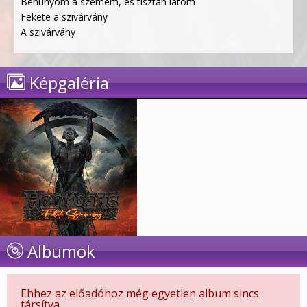
Behunyom a szemem, és tisztán látom
Fekete a szivárvány
A szivárvány
Képgaléria
Albumok
Ehhez az előadóhoz még egyetlen album sincs
társítva.