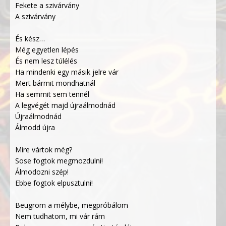
Fekete a szivárvány
A szivárvány
És kész…
Még egyetlen lépés
És nem lesz túlélés
Ha mindenki egy másik jelre vár
Mert bármit mondhatnál
Ha semmit sem tennél
A legvégét majd újraálmodnád
Újraálmodnád
Álmodd újra
Mire vártok még?
Sose fogtok megmozdulni!
Álmodozni szép!
Ebbe fogtok elpusztulni!
Beugrom a mélybe, megpróbálom
Nem tudhatom, mi vár rám