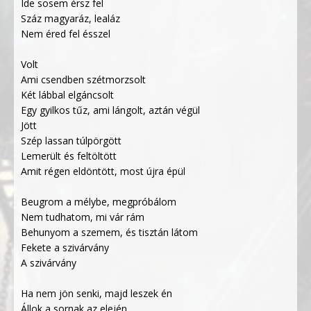
Ide sosem érsz fel
Száz magyaráz, lealáz
Nem éred fel ésszel
Volt
Ami csendben szétmorzsolt
Két lábbal elgáncsolt
Egy gyilkos tűz, ami lángolt, aztán végül
Jött
Szép lassan túlpörgött
Lemerült és feltöltött
Amit régen eldöntött, most újra épül
Beugrom a mélybe, megpróbálom
Nem tudhatom, mi vár rám
Behunyom a szemem, és tisztán látom
Fekete a szivárvány
A szivárvány
Ha nem jön senki, majd leszek én
Állok a sornak az elején