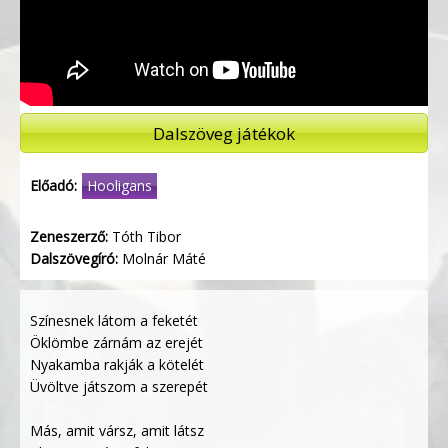
Dalszöveg játékok
Előadó:
Hooligans
Zeneszerző:
Tóth Tibor
Dalszövegíró:
Molnár Máté
Színesnek látom a feketét
Öklömbe zárnám az erejét
Nyakamba rakják a kötelét
Üvöltve játszom a szerepét
Más, amit vársz, amit látsz