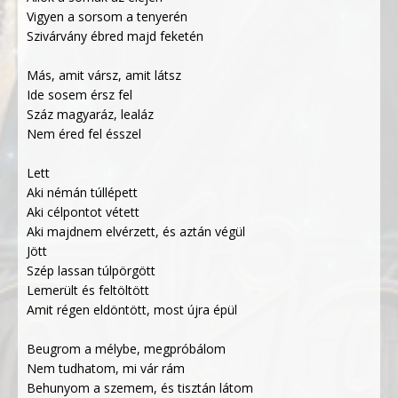
Vigyen a sorsom a tenyerén
Szivárvány ébred majd feketén
Más, amit vársz, amit látsz
Ide sosem érsz fel
Száz magyaráz, lealáz
Nem éred fel ésszel
Lett
Aki némán túllépett
Aki célpontot vétett
Aki majdnem elvérzett, és aztán végül
Jött
Szép lassan túlpörgött
Lemerült és feltöltött
Amit régen eldöntött, most újra épül
Beugrom a mélybe, megpróbálom
Nem tudhatom, mi vár rám
Behunyom a szemem, és tisztán látom