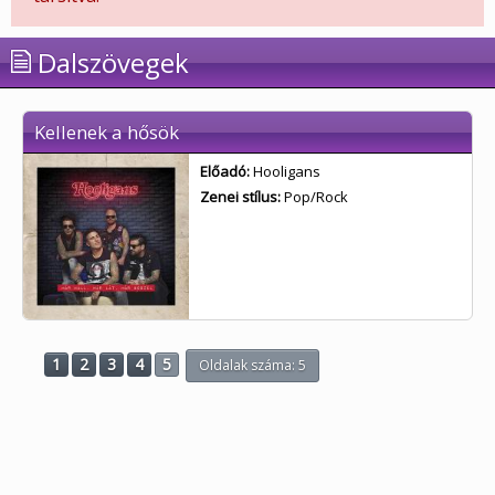
Dalszövegek
Kellenek a hősök
Előadó:
Hooligans
Zenei stílus:
Pop/Rock
1
2
3
4
5
Oldalak száma: 5