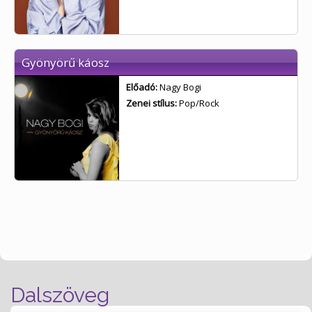
Gyönyörű káosz
Előadó:
Nagy Bogi
Zenei stílus:
Pop/Rock
Dalszöveg