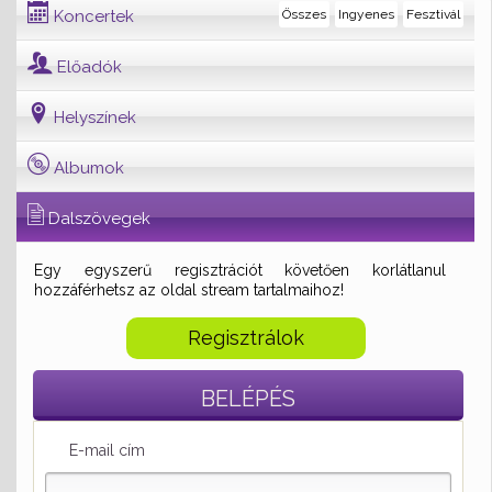
Koncertek
Összes
Ingyenes
Fesztivál
Előadók
Helyszínek
Albumok
Dalszövegek
Egy egyszerű regisztrációt követően korlátlanul
hozzáférhetsz az oldal stream tartalmaihoz!
Regisztrálok
BELÉPÉS
E-mail cím