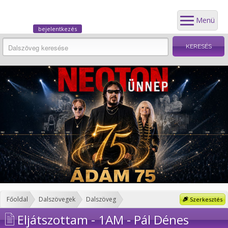
Menü
bejelentkezés
Főoldal
Dalszövegek
Dalszöveg
Szerkesztés
Eljátszottam - 1AM - Pál Dénes