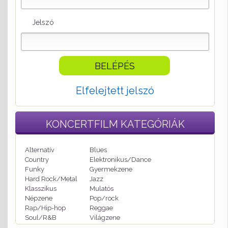
Jelszó
Elfelejtett jelszó
KONCERTFILM
KATEGÓRIÁK
Alternatív
Blues
Country
Elektronikus/Dance
Funky
Gyermekzene
Hard Rock/Metal
Jazz
Klasszikus
Mulatós
Népzene
Pop/rock
Rap/Hip-hop
Reggae
Soul/R&B
Világzene