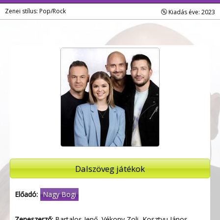
Zenei stílus: Pop/Rock
Kiadás éve: 2023
Dalszöveg játékok
Előadó:
Nagy Bogi
Zeneszerző:
Bartalos Jenő, Vékony Zoli, Kosztyu János