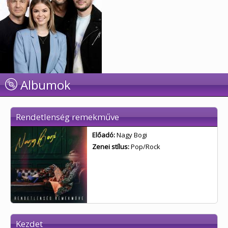
Albumok
Rendetlenség remekműve
Előadó:
Nagy Bogi
Zenei stílus:
Pop/Rock
Kezdet