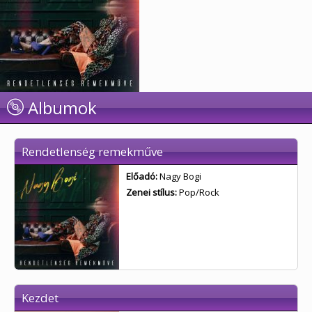
Albumok
Rendetlenség remekműve
Előadó:
Nagy Bogi
Zenei stílus:
Pop/Rock
Kezdet