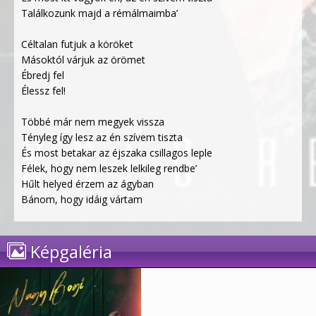
Találkozunk majd a rémálmaimba’
Céltalan futjuk a köröket
Másoktól várjuk az örömet
Ébredj fel
Élessz fel!
Többé már nem megyek vissza
Tényleg így lesz az én szívem tiszta
És most betakar az éjszaka csillagos leple
Félek, hogy nem leszek lelkileg rendbe’
Hűlt helyed érzem az ágyban
Bánom, hogy idáig vártam
Képgaléria