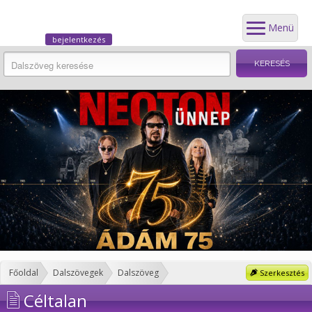
Menü
bejelentkezés
Főoldal
Dalszövegek
Dalszöveg
Szerkesztés
Céltalan