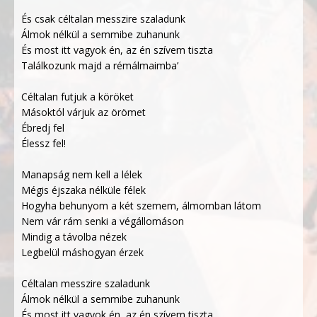
És csak céltalan messzire szaladunk
Álmok nélkül a semmibe zuhanunk
És most itt vagyok én, az én szívem tiszta
Találkozunk majd a rémálmaimba’
Céltalan futjuk a köröket
Másoktól várjuk az örömet
Ébredj fel
Élessz fel!
Manapság nem kell a lélek
Mégis éjszaka nélküle félek
Hogyha behunyom a két szemem, álmomban látom
Nem vár rám senki a végállomáson
Mindig a távolba nézek
Legbelül máshogyan érzek
Céltalan messzire szaladunk
Álmok nélkül a semmibe zuhanunk
És most itt vagyok én, az én szívem tiszta