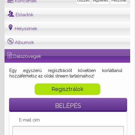
Koncertek
Összes
Ingyenes
Fesztivál
Előadók
Helyszínek
Albumok
Dalszövegek
Egy egyszerű regisztrációt követően korlátlanul
hozzáférhetsz az oldal stream tartalmaihoz!
Regisztrálok
BELÉPÉS
E-mail cím