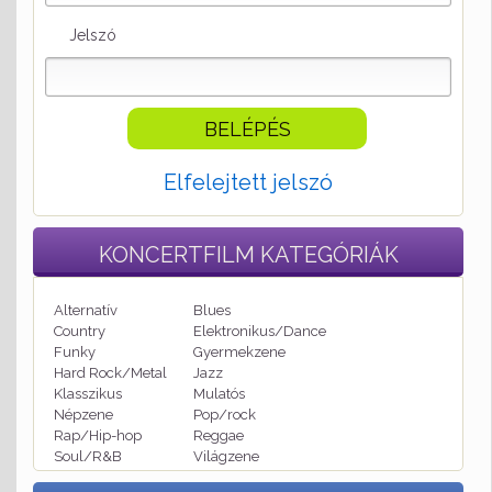
Jelszó
Elfelejtett jelszó
KONCERTFILM
KATEGÓRIÁK
Alternatív
Blues
Country
Elektronikus/Dance
Funky
Gyermekzene
Hard Rock/Metal
Jazz
Klasszikus
Mulatós
Népzene
Pop/rock
Rap/Hip-hop
Reggae
Soul/R&B
Világzene