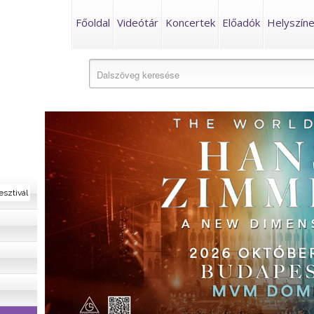
Főoldal
Videótár
Koncertek
Előadók
Helyszín
esztivál