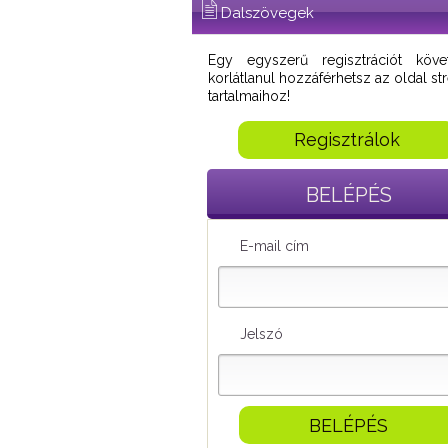
Dalszövegek
Egy egyszerű regisztrációt köve
korlátlanul hozzáférhetsz az oldal s
tartalmaihoz!
Regisztrálok
BELÉPÉS
E-mail cím
Jelszó