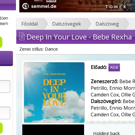
tően
Főoldal
Dalszövegek
Dalszöveg
tream
Deep In Your Love - Bebe Rexha
Zenei stílus: Dance
Előadó:
Alok
Zeneszerző:
Bebe R
Petrillo, Ennio Mo
Camden Cox, Ollie 
Dalszövegíró:
Bebe 
Petrillo, Ennio Mo
Camden Cox, Ollie 
Holding back