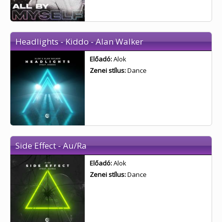
Headlights - Kiddo - Alan Walker
Előadó:
Alok
Zenei stílus:
Dance
Side Effect - Au/Ra
Előadó:
Alok
Zenei stílus:
Dance