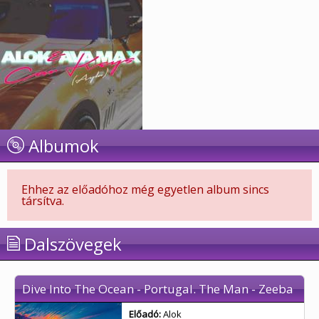
Albumok
Ehhez az előadóhoz még egyetlen album sincs
társítva.
Dalszövegek
Dive Into The Ocean - Portugal. The Man - Zeeba
Előadó:
Alok