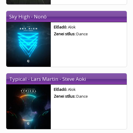
Sky High - Nonô
Előadó:
Alok
Zenei stílus:
Dance
Typical - Lars Martin - Steve Aoki
Előadó:
Alok
Zenei stílus:
Dance