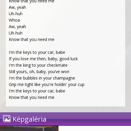
Know that you need me
Aw, yeah
Uh-huh
Whoa
Aw, yeah
Uh-huh
Know that you need me
I'm the keys to your car, babe
If you lose me then, baby, good luck
I'm the king to your checkmate
Still yours, oh, baby, you’ve won
I'm the bubbles in your champagne
Grip me tight like you're holdin' your cup
I'm the keys to your car, babe
Know that you need me
Képgaléria