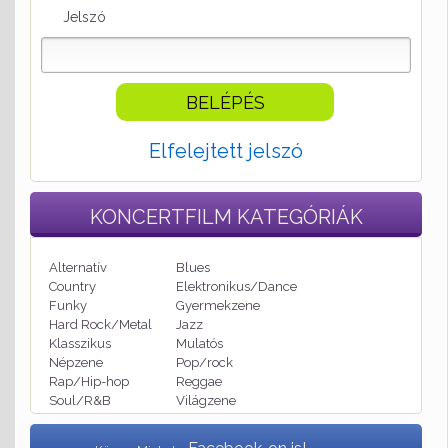
Jelszó
Elfelejtett jelszó
KONCERTFILM
KATEGÓRIÁK
Alternatív
Blues
Country
Elektronikus/Dance
Funky
Gyermekzene
Hard Rock/Metal
Jazz
Klasszikus
Mulatós
Népzene
Pop/rock
Rap/Hip-hop
Reggae
Soul/R&B
Világzene