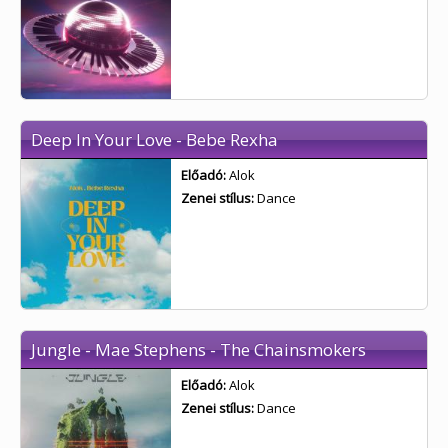
Deep In Your Love - Bebe Rexha
Előadó:
Alok
Zenei stílus:
Dance
Jungle - Mae Stephens - The Chainsmokers
Előadó:
Alok
Zenei stílus:
Dance