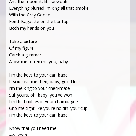
And the moon lit, lit like woah
Everything blurred, mixing all that smoke
With the Grey Goose
Fendi Baguette on the bar top
Both my hands on you
Take a picture
Of my figure
Catch a glimmer
Allow me to remind you, baby
I'm the keys to your car, babe
If you lose me then, baby, good luck
I’m the king to your checkmate
Still yours, oh, baby, you've won
I'm the bubbles in your champagne
Grip me tight like you’re holdin' your cup
I'm the keys to your car, babe
Know that you need me
Aw, yeah