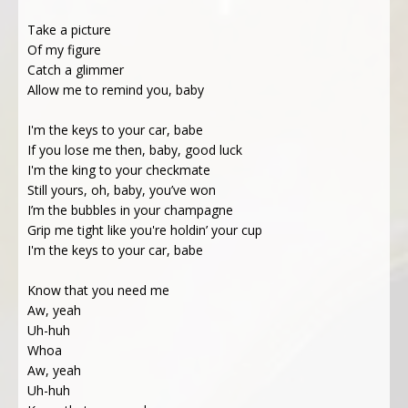
Take a picture
Of my figure
Catch a glimmer
Allow me to remind you, baby
I'm the keys to your car, babe
If you lose me then, baby, good luck
I'm the king to your checkmate
Still yours, oh, baby, you’ve won
I’m the bubbles in your champagne
Grip me tight like you're holdin’ your cup
I'm the keys to your car, babe
Know that you need me
Aw, yeah
Uh-huh
Whoa
Aw, yeah
Uh-huh