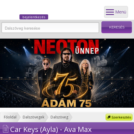
Menü
bejelentkezés
Főoldal
Dalszövegek
Dalszöveg
Szerkesztés
Car Keys (Ayla) - Ava Max