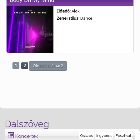
Előadó:
Alok
Zenei stílus:
Dance
1
2
Oldalak száma: 2
Dalszöveg
Koncertek
Összes
Ingyenes
Fesztivál