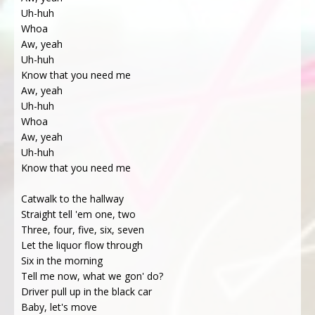
Uh-huh
Whoa
Aw, yeah
Uh-huh
Know that you need me
Aw, yeah
Uh-huh
Whoa
Aw, yeah
Uh-huh
Know that you need me
Catwalk to the hallway
Straight tell 'em one, two
Three, four, five, six, seven
Let the liquor flow through
Six in the morning
Tell me now, what we gon' do?
Driver pull up in the black car
Baby, let's move