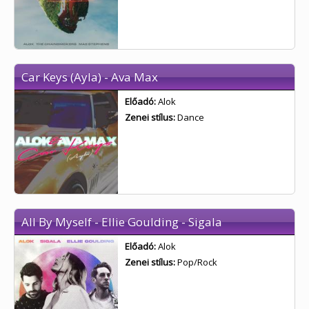
Car Keys (Ayla) - Ava Max
Előadó:
Alok
Zenei stílus:
Dance
All By Myself - Ellie Goulding - Sigala
Előadó:
Alok
Zenei stílus:
Pop/Rock