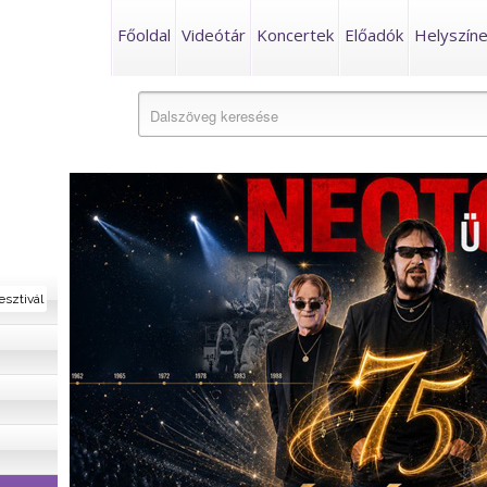
Főoldal
Videótár
Koncertek
Előadók
Helyszín
esztivál