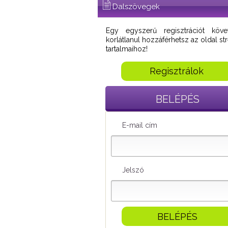
Dalszövegek
Egy egyszerű regisztrációt köve
korlátlanul hozzáférhetsz az oldal s
tartalmaihoz!
Regisztrálok
BELÉPÉS
E-mail cím
Jelszó