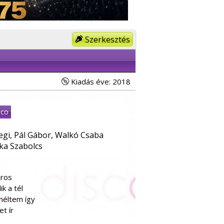
Szerkesztés
Kiadás éve: 2018
sco
egi, Pál Gábor, Walkó Csaba
ka Szabolcs
áros
k a tél
eméltem így
et ír