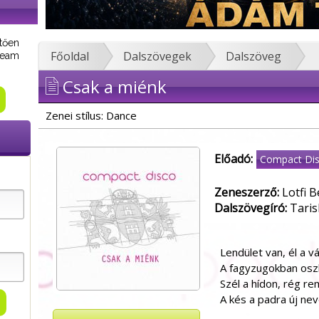
tően
Főoldal
Dalszövegek
Dalszöveg
tream
Csak a miénk
Zenei stílus: Dance
Előadó:
Compact Di
Zeneszerző:
Lotfi B
Dalszövegíró:
Taris
Lendület van, él a v
A fagyzugokban oszli
Szél a hídon, rég r
A kés a padra új nev