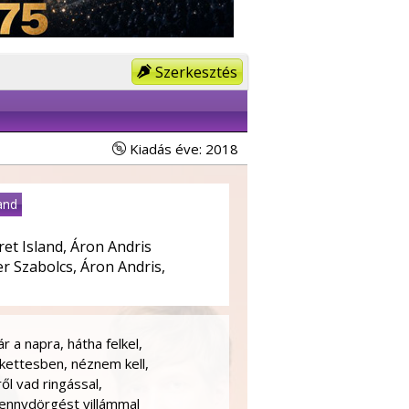
Szerkesztés
Kiadás éve: 2018
and
t Island, Áron Andris
r Szabolcs, Áron Andris,
 a napra, hátha felkel,
 kettesben, néznem kell,
ől vad ringással,
mennydörgést villámmal