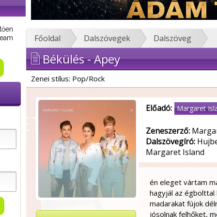
tően
Főoldal
Dalszövegek
Dalszöveg
tream
Békülés - Apey
Zenei stílus: Pop/Rock
Előadó:
Margaret Isl
Zeneszerző:
Margare
Dalszövegíró:
Hujbe
Margaret Island
én eleget vártam már
hagyjál az égbolttal
madarakat fújok délr
jósolnak felhőket, 