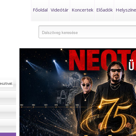
Főoldal
Videótár
Koncertek
Előadók
Helyszín
esztivál