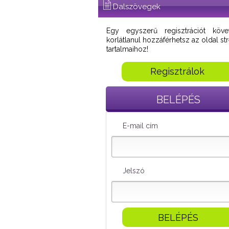
Dalszövegek
Egy egyszerű regisztrációt köve
korlátlanul hozzáférhetsz az oldal s
tartalmaihoz!
Regisztrálok
BELÉPÉS
E-mail cím
Jelszó