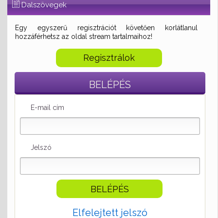
Dalszövegek
Egy egyszerű regisztrációt követően korlátlanul
hozzáférhetsz az oldal stream tartalmaihoz!
Regisztrálok
BELÉPÉS
E-mail cím
Jelszó
Elfelejtett jelszó