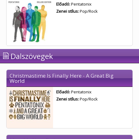
Előadó:
Pentatonix
Zenei stílus:
Pop/Rock
Dalszövegek
Christmastime Is Finally Here - A Great Big
World
Előadó:
Pentatonix
Zenei stílus:
Pop/Rock