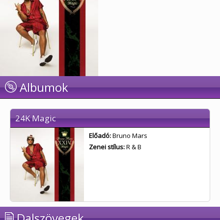
Albumok
24K Magic
Előadó:
Bruno Mars
Zenei stílus:
R & B
Dalszövegek