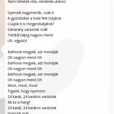
Nem tehetek róla, mindenki utánoz
Gyerünk nagymenők, csak ti
A gyűrűtöket a hold felé toljátok
Csajok ti is megpróbáljátok?
Színarany varázslat száll
Tetőtől talpig nagyon menő
Uh, vigyázz!
Bárhová megyek, azt mondják
Oh nagyon menő Oh
Bárhová megyek, azt mondják
Oh nagyon menő Oh
Bárhová megyek, azt mondják
Oh nagyon menő Oh
Most, most, most
Figyeld, hogy nyomom
24 karát, 24 karátos varázslat
Mi ez a hang?
24 karát, 24 karátos varázslat
Gyerünk már