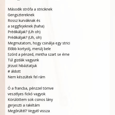
Második strófa a striciknek
Gengsztereknek
Rossz kurváknak és
a seggfejeknek (haha)
Prédikáljak? (Uh oh)
Prédikáljak? (Uh, oh)
Megmutatom, hogy csinálja egy strici
Előbb kortyolj, merülj bele
Szórd a pénzed, mintha szart se érne
Túl gizdák vagyunk
Jézust hibáztatjuk
# áldott
Nem készültek fel rám
Ó a francba, pénzzel tömve
veszélyes fickó vagyok
Körülöttem sok csinos lány
gerjeszti a rakétám
Megőrültél? Vegyél vissza