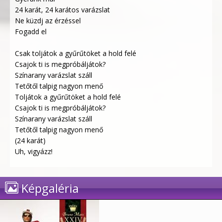
24 karát, 24 karátos varázslat
Ne küzdj az érzéssel
Fogadd el
Csak toljátok a gyűrűtöket a hold felé
Csajok ti is megpróbáljátok?
Színarany varázslat száll
Tetőtől talpig nagyon menő
Toljátok a gyűrűtöket a hold felé
Csajok ti is megpróbáljátok?
Színarany varázslat száll
Tetőtől talpig nagyon menő
(24 karát)
Uh, vigyázz!
Képgaléria