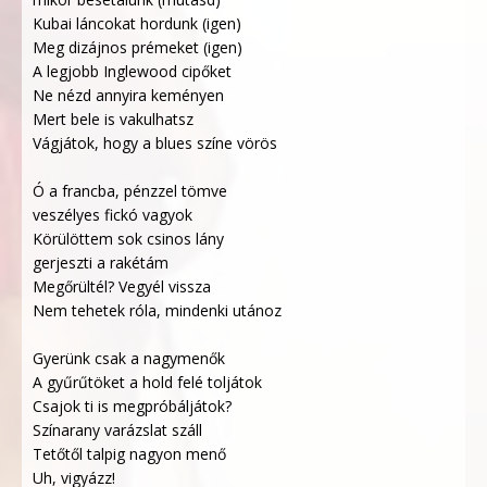
Kubai láncokat hordunk (igen)
Meg dizájnos prémeket (igen)
A legjobb Inglewood cipőket
Ne nézd annyira keményen
Mert bele is vakulhatsz
Vágjátok, hogy a blues színe vörös
Ó a francba, pénzzel tömve
veszélyes fickó vagyok
Körülöttem sok csinos lány
gerjeszti a rakétám
Megőrültél? Vegyél vissza
Nem tehetek róla, mindenki utánoz
Gyerünk csak a nagymenők
A gyűrűtöket a hold felé toljátok
Csajok ti is megpróbáljátok?
Színarany varázslat száll
Tetőtől talpig nagyon menő
Uh, vigyázz!