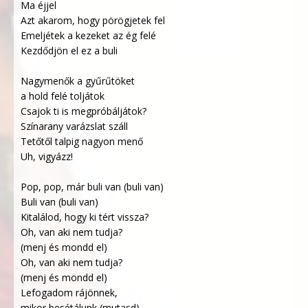
Ma éjjel
Azt akarom, hogy pörögjetek fel
Emeljétek a kezeket az ég felé
Kezdődjön el ez a buli
Nagymenők a gyűrűtöket
a hold felé toljátok
Csajok ti is megpróbáljátok?
Színarany varázslat száll
Tetőtől talpig nagyon menő
Uh, vigyázz!
Pop, pop, már buli van (buli van)
Buli van (buli van)
Kitalálod, hogy ki tért vissza?
Oh, van aki nem tudja?
(menj és mondd el)
Oh, van aki nem tudja?
(menj és mondd el)
Lefogadom rájönnek,
mikor besétálunk (mutasd)