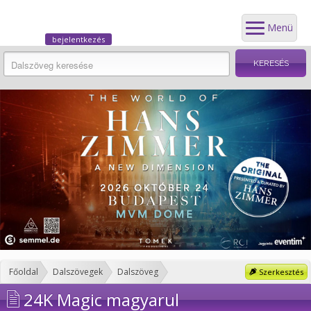
Menü
bejelentkezés
Főoldal
Dalszövegek
Dalszöveg
Szerkesztés
24K Magic magyarul