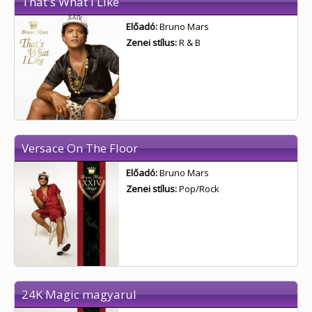
That's What I Like
Előadó:
Bruno Mars
Zenei stílus:
R & B
Versace On The Floor
Előadó:
Bruno Mars
Zenei stílus:
Pop/Rock
24K Magic magyarul