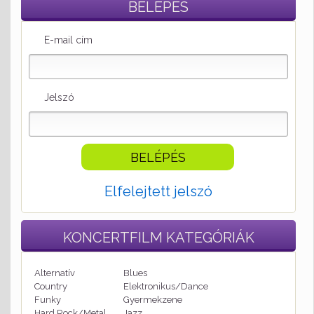
BELÉPÉS
E-mail cím
Jelszó
Elfelejtett jelszó
KONCERTFILM
KATEGÓRIÁK
Alternatív
Blues
Country
Elektronikus/Dance
Funky
Gyermekzene
Hard Rock/Metal
Jazz