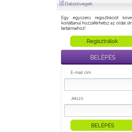
Dalszövegek
Egy egyszerű regisztrációt köve
korlátlanul hozzáférhetsz az oldal s
tartalmaihoz!
Regisztrálok
BELÉPÉS
E-mail cím
Jelszó