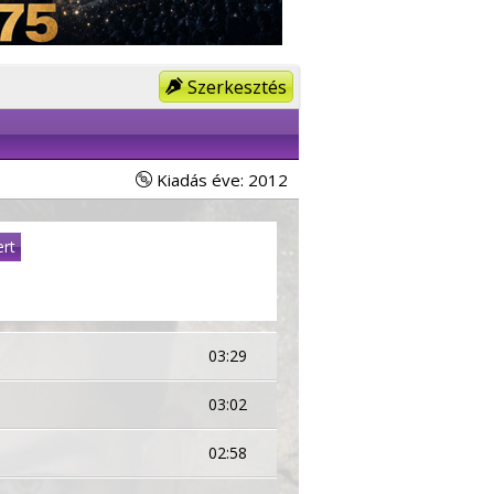
Szerkesztés
Kiadás éve: 2012
rt
03:29
03:02
02:58