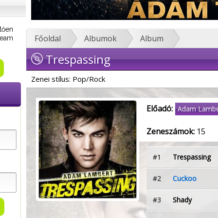
tően
Főoldal
Albumok
Album
tream
Trespassing
Zenei stílus: Pop/Rock
Előadó:
Adam Lambe
Zeneszámok:
15
#1
Trespassing
#2
Cuckoo
#3
Shady