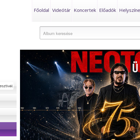
Főoldal
Videótár
Koncertek
Előadók
Helyszín
esztivál