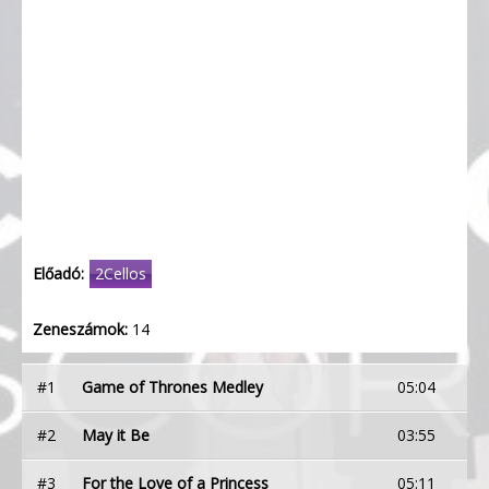
Előadó:
2Cellos
Zeneszámok:
14
#1
Game of Thrones Medley
05:04
#2
May it Be
03:55
#3
For the Love of a Princess
05:11