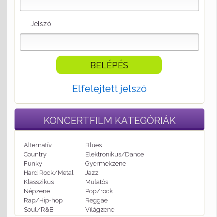
Jelszó
Elfelejtett jelszó
KONCERTFILM
KATEGÓRIÁK
Alternatív
Blues
Country
Elektronikus/Dance
Funky
Gyermekzene
Hard Rock/Metal
Jazz
Klasszikus
Mulatós
Népzene
Pop/rock
Rap/Hip-hop
Reggae
Soul/R&B
Világzene