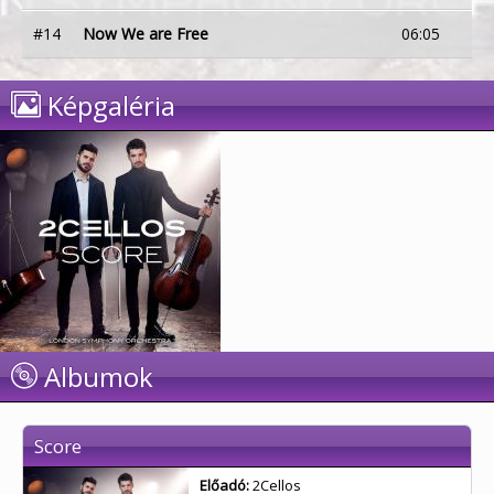
#14
Now We are Free
06:05
Képgaléria
Albumok
Score
Előadó:
2Cellos