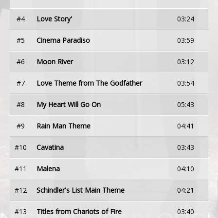
#4
Love Story'
03:24
#5
Cinema Paradiso
03:59
#6
Moon River
03:12
#7
Love Theme from The Godfather
03:54
#8
My Heart Will Go On
05:43
#9
Rain Man Theme
04:41
#10
Cavatina
03:43
#11
Malena
04:10
#12
Schindler's List Main Theme
04:21
#13
Titles from Chariots of Fire
03:40