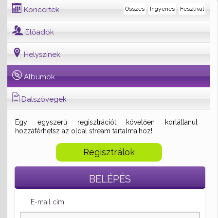
Koncertek
Összes
Ingyenes
Fesztivál
Előadók
Helyszínek
Albumok
Dalszövegek
Egy egyszerű regisztrációt követően korlátlanul
hozzáférhetsz az oldal stream tartalmaihoz!
Regisztrálok
BELÉPÉS
E-mail cím