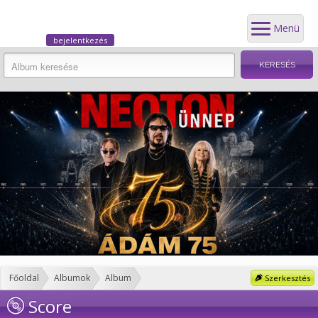
Menü
bejelentkezés
Főoldal
Albumok
Album
Szerkesztés
Score