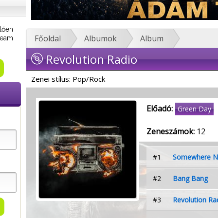
tően
Főoldal
Albumok
Album
tream
Revolution Radio
Zenei stílus: Pop/Rock
Előadó:
Green Day
Zeneszámok:
12
#1
Somewhere 
#2
Bang Bang
#3
Revolution Ra