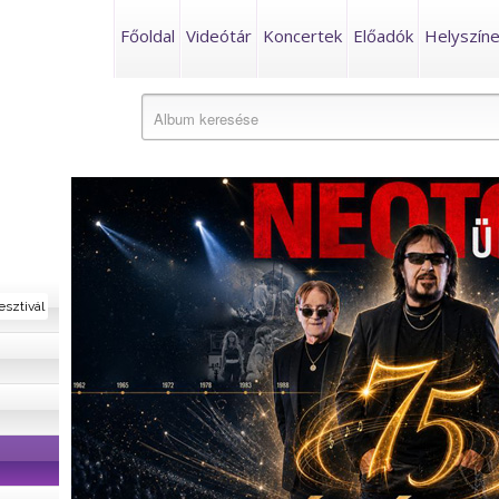
Főoldal
Videótár
Koncertek
Előadók
Helyszín
esztivál