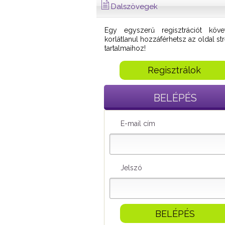
Dalszövegek
Egy egyszerű regisztrációt köve
korlátlanul hozzáférhetsz az oldal s
tartalmaihoz!
Regisztrálok
BELÉPÉS
E-mail cím
Jelszó