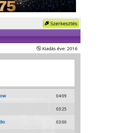
Szerkesztés
Kiadás éve: 2016
Now
04:09
03:25
dio
03:00