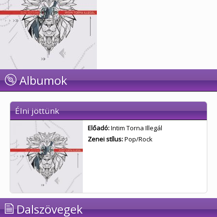
Albumok
Élni jöttünk
Előadó:
Intim Torna Illegál
Zenei stílus:
Pop/Rock
Dalszövegek