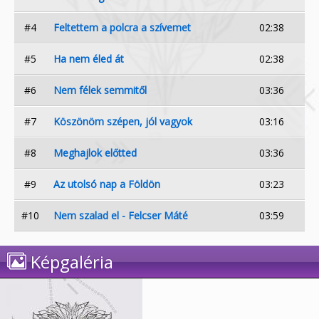
#4
Feltettem a polcra a szívemet
02:38
#5
Ha nem éled át
02:38
#6
Nem félek semmitől
03:36
#7
Köszönöm szépen, jól vagyok
03:16
#8
Meghajlok előtted
03:36
#9
Az utolsó nap a Földön
03:23
#10
Nem szalad el - Felcser Máté
03:59
Képgaléria