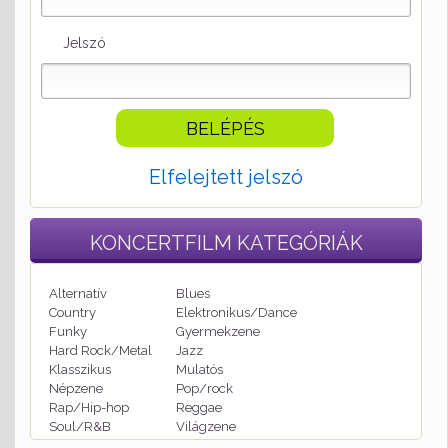
Jelszó
Elfelejtett jelszó
KONCERTFILM
KATEGÓRIÁK
Alternatív
Blues
Country
Elektronikus/Dance
Funky
Gyermekzene
Hard Rock/Metal
Jazz
Klasszikus
Mulatós
Népzene
Pop/rock
Rap/Hip-hop
Reggae
Soul/R&B
Világzene