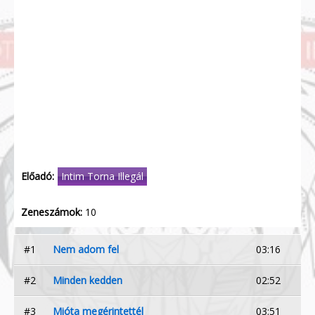
Előadó:
Intim Torna Illegál
Zeneszámok:
10
#1
Nem adom fel
03:16
#2
Minden kedden
02:52
#3
Mióta megérintettél
03:51