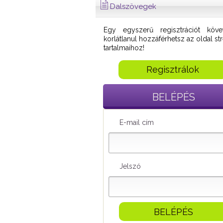
Dalszövegek
Egy egyszerű regisztrációt köve
korlátlanul hozzáférhetsz az oldal s
tartalmaihoz!
Regisztrálok
BELÉPÉS
E-mail cím
Jelszó