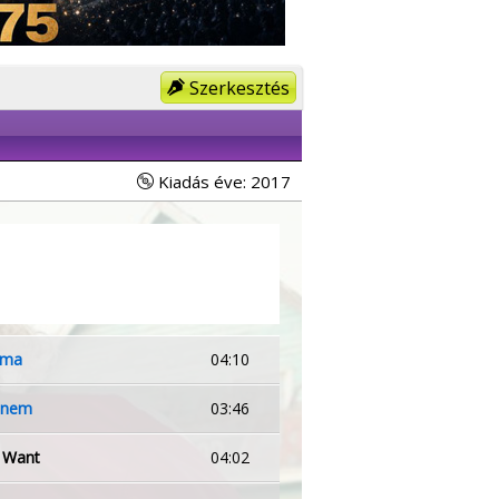
Szerkesztés
Kiadás éve: 2017
uma
04:10
inem
03:46
 Want
04:02