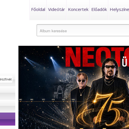
Főoldal
Videótár
Koncertek
Előadók
Helyszín
esztivál