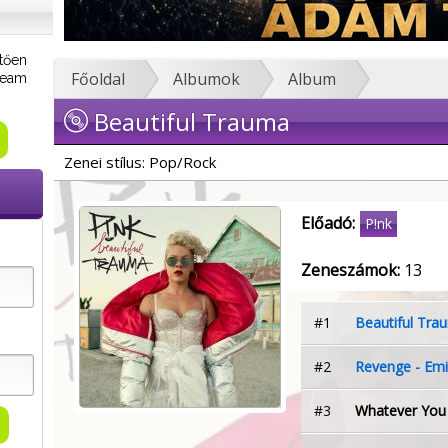
tően
Főoldal
Albumok
Album
tream
Beautiful Trauma
Zenei stílus: Pop/Rock
Előadó:
P!nk
Zeneszámok:
13
#1
Beautiful Tra
#2
Revenge - Em
#3
Whatever You