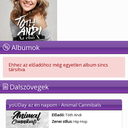
Albumok
Ehhez az előadóhoz még egyetlen album sincs
társítva.
Dalszövegek
yoUDay az én napom - Animal Cannibals
Előadó:
Tóth Andi
Zenei stílus:
Hip-Hop