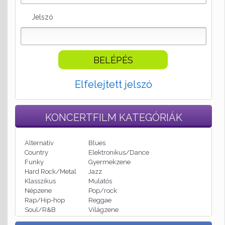
Jelszó
Elfelejtett jelszó
KONCERTFILM
KATEGÓRIÁK
Alternatív
Blues
Country
Elektronikus/Dance
Funky
Gyermekzene
Hard Rock/Metal
Jazz
Klasszikus
Mulatós
Népzene
Pop/rock
Rap/Hip-hop
Reggae
Soul/R&B
Világzene