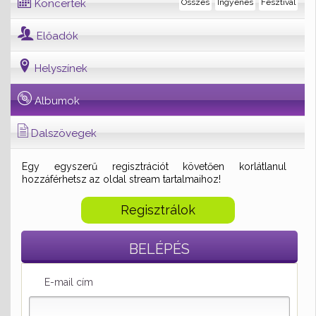
Koncertek
Összes
Ingyenes
Fesztivál
Előadók
Helyszínek
Albumok
Dalszövegek
Egy egyszerű regisztrációt követően korlátlanul
hozzáférhetsz az oldal stream tartalmaihoz!
Regisztrálok
BELÉPÉS
E-mail cím