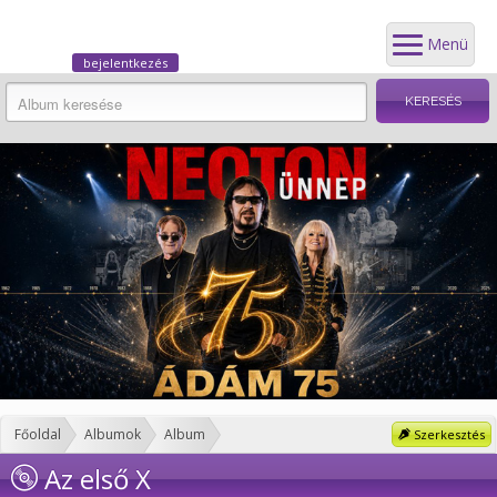
Menü
bejelentkezés
Főoldal
Albumok
Album
Szerkesztés
Az első X