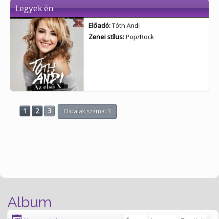
Legyek én
Előadó:
Tóth Andi
Zenei stílus:
Pop/Rock
1
2
3
Oldalak száma: 3
Album