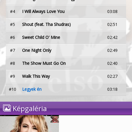
#4
I Will Always Love You
03:08
#5
Shout (feat. Tha Shudras)
02:51
#6
Sweet Child O' Mine
02:42
#7
One Night Only
02:49
#8
The Show Must Go On
02:40
#9
Walk This Way
02:27
#10
Legyek én
03:18
Képgaléria