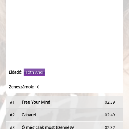
Előadó:
Tóth Andi
Zeneszámok:
10
#1
Free Your Mind
02:39
#2
Cabaret
02:49
#3
Ő még csak most tizennégy
02:32