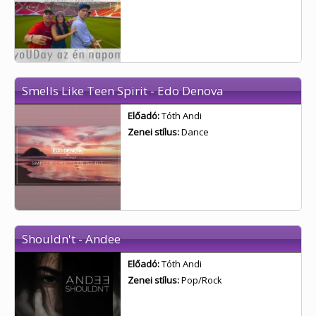
Smells Like Teen Spirit - Edo Denova
Előadó:
Tóth Andi
Zenei stílus:
Dance
Shouldn't - Andee
Előadó:
Tóth Andi
Zenei stílus:
Pop/Rock