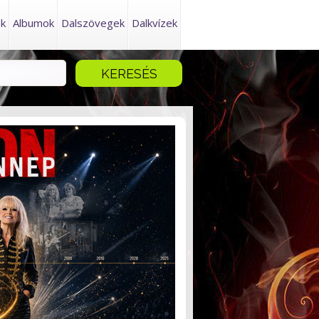
ek
Albumok
Dalszövegek
Dalkvízek