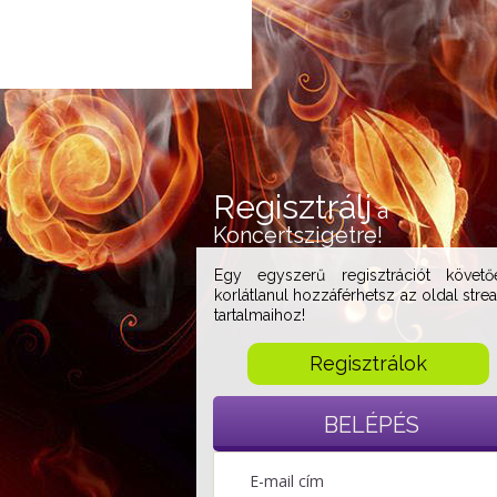
Regisztrálj
a
Koncertszigetre!
Egy egyszerű regisztrációt követő
korlátlanul hozzáférhetsz az oldal stre
tartalmaihoz!
Regisztrálok
BELÉPÉS
E-mail cím