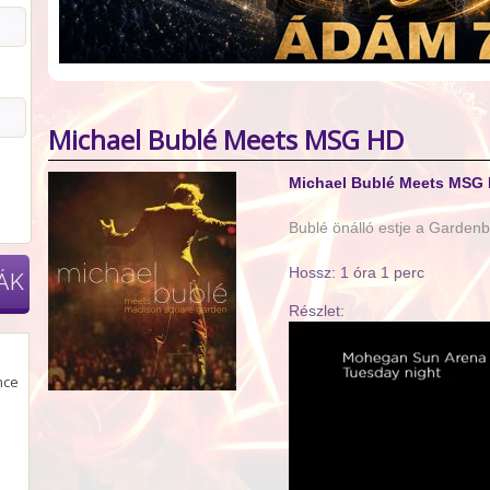
Michael Bublé Meets MSG HD
Michael Bublé Meets MSG
Bublé önálló estje a Garden
Hossz: 1 óra 1 perc
ÁK
Részlet:
nce