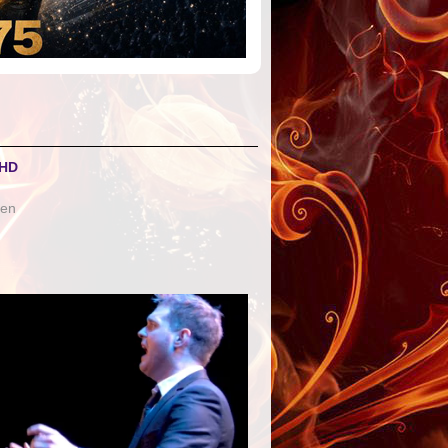
 HD
ben