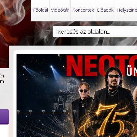
Főoldal
Videótár
Koncertek
Előadók
Helyszín
en
am