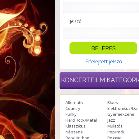
Jelszó
Elfelejtett jelszó
KONCERTFILM
KATEGÓRI
Alternatív
Blues
Country
Elektronikus/Da
Funky
Gyermekzene
Hard Rock/Metal
Jazz
Klasszikus
Mulatós
Népzene
Pop/rock
Rap/Hip-hop
Reggae