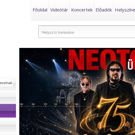
Főoldal
Videótár
Koncertek
Előadók
Helyszín
esztivál