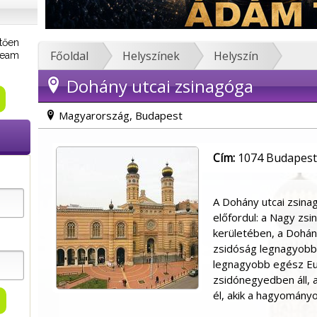
tően
Főoldal
Helyszínek
Helyszín
tream
Dohány utcai zsinagóga
Magyarország, Budapest
Cím:
1074 Budapest,
A Dohány utcai zsin
előfordul: a Nagy zsi
kerületében, a Dohán
zsidóság legnagyobb z
legnagyobb egész Eu
zsidónegyedben áll, a
él, akik a hagyományo