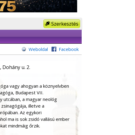
Szerkesztés
Weboldal
Facebook
 Dohány u. 2.
agóga vagy ahogyan a köznyelvben
nagóga, Budapest VII.
y utcában, a magyar neológ
sinagógája, illetve a
rópában. Az egykori
hol ma is sok zsidó vallású ember
kat mindmáig őrzik.