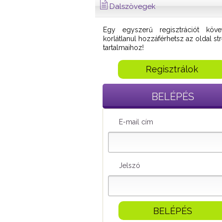
Dalszövegek
Egy egyszerű regisztrációt köve
korlátlanul hozzáférhetsz az oldal s
tartalmaihoz!
Regisztrálok
BELÉPÉS
E-mail cím
Jelszó