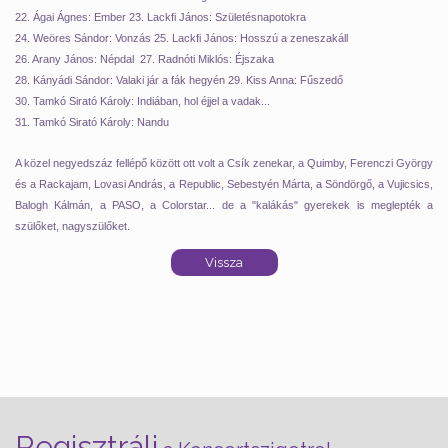
22. Ágai Ágnes: Ember 23. Lackfi János: Születésnapotokra
24. Weöres Sándor: Vonzás 25. Lackfi János: Hosszú a zeneszakáll
26. Arany János: Népdal
27. Radnóti Miklós: Éjszaka
28. Kányádi Sándor: Valaki jár a fák hegyén
29. Kiss Anna: Fűszedő
30. Tamkó Sirató Károly: Indiában, hol éjjel a vadak...
31. Tamkó Sirató Károly: Nandu
A közel negyedszáz fellépő között ott volt a Csík zenekar, a Quimby, Ferenczi György
és a Rackajam, Lovasi András, a Republic, Sebestyén Márta, a Söndörgő, a Vujicsics,
Balogh Kálmán, a PASO, a Colorstar... de a "kalákás" gyerekek is meglepték a
szülőket, nagyszülőket.
Regisztrálj