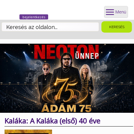
Menü
bejelentkezés
Kaláka: A Kaláka (első) 40 éve