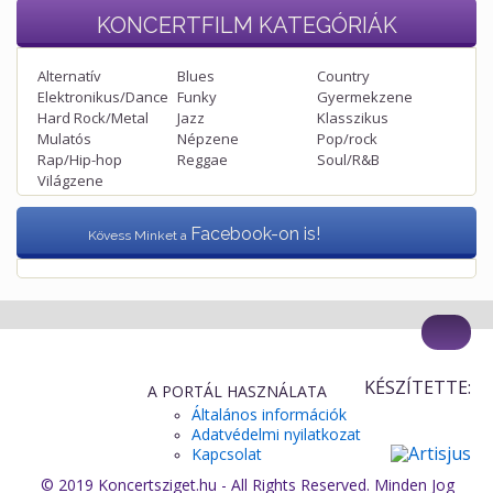
KONCERTFILM
KATEGÓRIÁK
Alternatív
Blues
Country
Elektronikus/Dance
Funky
Gyermekzene
Hard Rock/Metal
Jazz
Klasszikus
Mulatós
Népzene
Pop/rock
Rap/Hip-hop
Reggae
Soul/R&B
Világzene
Facebook-on is!
Kövess Minket a
KÉSZÍTETTE:
A PORTÁL HASZNÁLATA
Általános információk
Adatvédelmi nyilatkozat
Kapcsolat
© 2019 Koncertsziget.hu - All Rights Reserved. Minden Jog