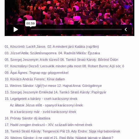
01. Köszöntö: Lackfi János
02. A mindent járó Kaláka (rajzfilm)
03. József Attila: Születésnapomra 04. Radnóti Miklós: Éjszaka
05. Szergej Jeszenyin: A kék tűzeső
06. Tamkó Sirató Károly: Bőrönd Ödön
07. Kosztolányi Dezső: Lecsuklik minden pilla most 08. Robert Burns: A jó sör, ó
09. Ágai Ágnes: Tegnap egy gépgyerekkel
10. Kovács András Ferenc: Kínai dallam
11. Weöres Sándor: Ujjé(!)vi mese 12. Hajnal Anna: Görögdinnye
13. Szergej Jeszenyin Emlékdal 14. Tamkó Sirató Károly: Papírgyár
15. Legelgetett a bárány - cseh karácsonyi ének
Az állatok Jézus előtt - spanyol karácsonyi ének
Itt a karácsony már - svéd karácsonyi ének
16. Prónay Sándor díj átadása
17. Hadd zengjen énekszó - XIV. századi latin-német ének
18. Tamkó Sirató Károly: Tengerecki Pál 19. Ady Endre: Sípja régi babonának
20. Weöres Sándor: ó ne vidd el 21. Rigó Béla: Nálatok laknak-e állatok?