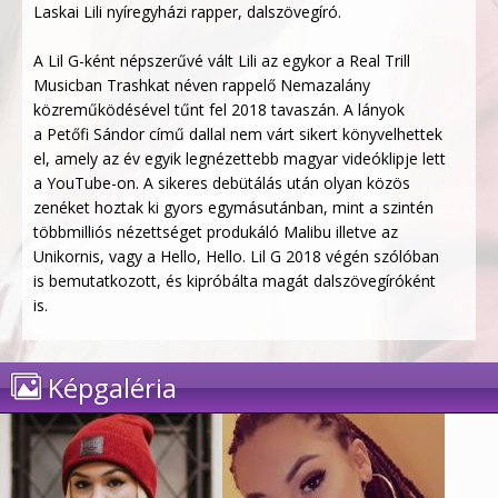
Laskai Lili nyíregyházi rapper, dalszövegíró.
A Lil G-ként népszerűvé vált Lili az egykor a Real Trill
Musicban Trashkat néven rappelő Nemazalány
közreműködésével tűnt fel 2018 tavaszán. A lányok
a Petőfi Sándor című dallal nem várt sikert könyvelhettek
el, amely az év egyik legnézettebb magyar videóklipje lett
a YouTube-on. A sikeres debütálás után olyan közös
zenéket hoztak ki gyors egymásutánban, mint a szintén
többmilliós nézettséget produkáló Malibu illetve az
Unikornis, vagy a Hello, Hello. Lil G 2018 végén szólóban
is bemutatkozott, és kipróbálta magát dalszövegíróként
is.
Képgaléria