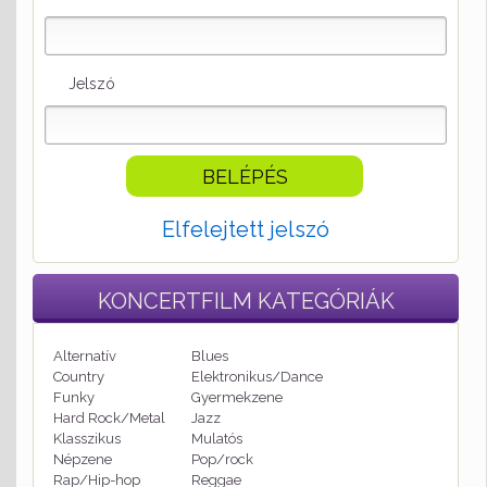
Jelszó
Elfelejtett jelszó
KONCERTFILM
KATEGÓRIÁK
Alternatív
Blues
Country
Elektronikus/Dance
Funky
Gyermekzene
Hard Rock/Metal
Jazz
Klasszikus
Mulatós
Népzene
Pop/rock
Rap/Hip-hop
Reggae