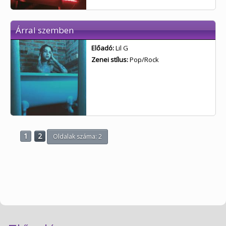
Árral szemben
Előadó:
Lil G
Zenei stílus:
Pop/Rock
1
2
Oldalak száma: 2