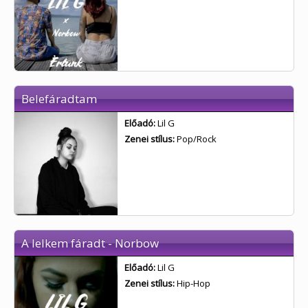
Belefáradtam
Előadó:
Lil G
Zenei stílus:
Pop/Rock
A lelkem fáradt - Norbow
Előadó:
Lil G
Zenei stílus:
Hip-Hop