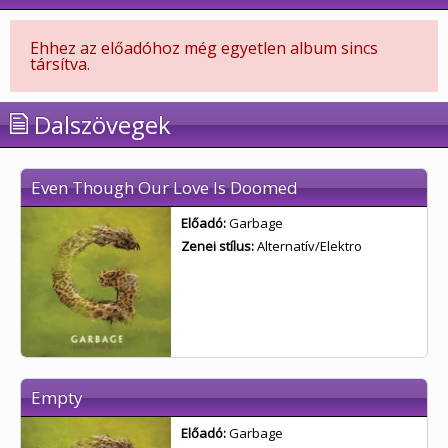
Ehhez az előadóhoz még egyetlen album sincs
társítva.
Dalszövegek
Even Though Our Love Is Doomed
Előadó:
Garbage
Zenei stílus:
Alternatív/Elektro
Empty
Előadó:
Garbage