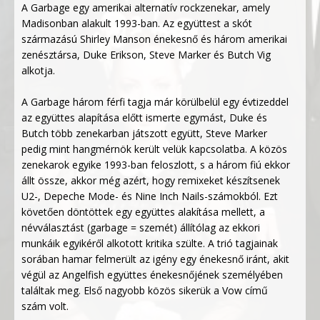
A Garbage egy amerikai alternatív rockzenekar, amely
Madisonban alakult 1993-ban. Az együttest a skót
származású Shirley Manson énekesnő és három amerikai
zenésztársa, Duke Erikson, Steve Marker és Butch Vig
alkotja.
A Garbage három férfi tagja már körülbelül egy évtizeddel
az együttes alapítása előtt ismerte egymást, Duke és
Butch több zenekarban játszott együtt, Steve Marker
pedig mint hangmérnök került velük kapcsolatba. A közös
zenekarok egyike 1993-ban feloszlott, s a három fiú ekkor
állt össze, akkor még azért, hogy remixeket készítsenek
U2-, Depeche Mode- és Nine Inch Nails-számokból. Ezt
követően döntöttek egy együttes alakítása mellett, a
névválasztást (garbage = szemét) állítólag az ekkori
munkáik egyikéről alkotott kritika szülte. A trió tagjainak
sorában hamar felmerült az igény egy énekesnő iránt, akit
végül az Angelfish együttes énekesnőjének személyében
találtak meg. Első nagyobb közös sikerük a Vow című
szám volt.