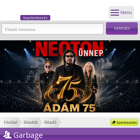
Menü
bejelentkezés
Főoldal
Előadók
Előadó
Szerkesztés
Garbage