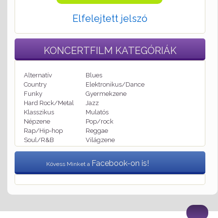
Elfelejtett jelszó
KONCERTFILM
KATEGÓRIÁK
Alternatív
Blues
Country
Elektronikus/Dance
Funky
Gyermekzene
Hard Rock/Metal
Jazz
Klasszikus
Mulatós
Népzene
Pop/rock
Rap/Hip-hop
Reggae
Soul/R&B
Világzene
Facebook-on is!
Kövess Minket a