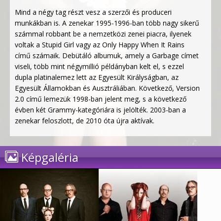
Mind a négy tag részt vesz a szerzői és produceri
munkákban is. A zenekar 1995-1996-ban több nagy sikerű
számmal robbant be a nemzetközi zenei piacra, ilyenek
voltak a Stupid Girl vagy az Only Happy When It Rains
című számaik. Debütáló albumuk, amely a Garbage címet
viseli, több mint négymillió példányban kelt el, s ezzel
dupla platinalemez lett az Egyesült Királyságban, az
Egyesült Államokban és Ausztráliában. Következő, Version
2.0 című lemezük 1998-ban jelent meg, s a következő
évben két Grammy-kategóriára is jelölték. 2003-ban a
zenekar feloszlott, de 2010 óta újra aktívak.
Képgaléria