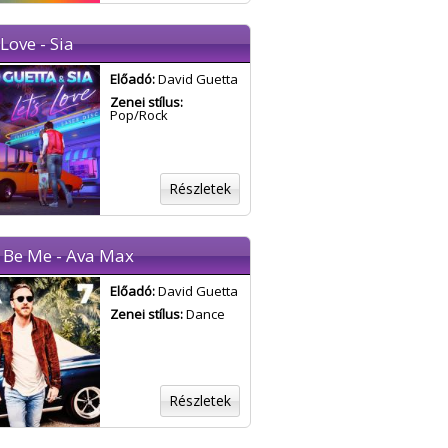
 Love - Sia
Előadó:
David Guetta
Zenei stílus:
Pop/Rock
Részletek
t Be Me - Ava Max
Előadó:
David Guetta
Zenei stílus:
Dance
Részletek