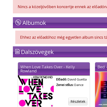
Nincs a közeljövőben koncertje ennek az előadón
Albumok
Ehhez az előadóhoz még egyetlen album sincs tá
Dalszövegek
When Love Takes Over - Kelly
Bed -
Rowland
Előadó:
David Guetta
Zenei stílus:
Dance
Részletek