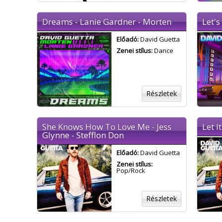
Dreams - Lanie Gardner - Morten
Let's
Előadó:
David Guetta
Zenei stílus:
Dance
Részletek
She Knows How To Love Me - Jess
Let I
Glynne - Stefflon Don
Előadó:
David Guetta
Zenei stílus:
Pop/Rock
Részletek