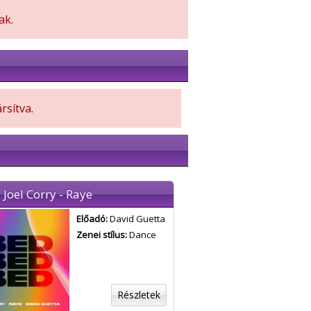
ak.
rsítva.
 Joel Corry - Raye
Előadó:
David Guetta
Zenei stílus:
Dance
Részletek