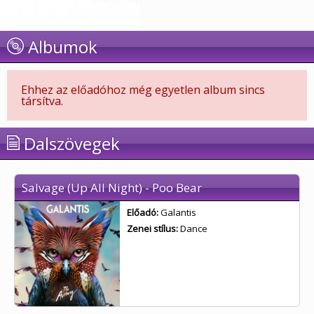
Albumok
Ehhez az előadóhoz még egyetlen album sincs
társítva.
Dalszövegek
Salvage (Up All Night) - Poo Bear
Előadó:
Galantis
Zenei stílus:
Dance