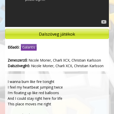
Dalszöveg játékok
Előadó:
Galantis
Zeneszerző:
Nicole Morier, Charli XCX, Christian Karlsson
Dalszövegíró:
Nicole Morier, Charli XCX, Christian Karlsson
I wanna burn like fire tonight
I feel my heartbeat jumping twice
I'm floating up like red balloons
And I could stay right here for life
This place moves me right