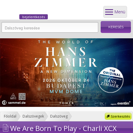
Menü
bejelentkezés
Főoldal
Dalszövegek
Dalszöveg
Szerkesztés
We Are Born To Play - Charli XCX