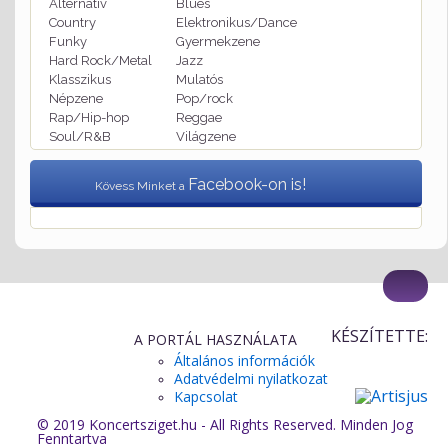
Alternatív
Blues
Country
Elektronikus/Dance
Funky
Gyermekzene
Hard Rock/Metal
Jazz
Klasszikus
Mulatós
Népzene
Pop/rock
Rap/Hip-hop
Reggae
Soul/R&B
Világzene
Facebook-on is!
Kövess Minket a
KÉSZÍTETTE:
A PORTÁL HASZNÁLATA
Általános információk
Adatvédelmi nyilatkozat
Kapcsolat
© 2019 Koncertsziget.hu - All Rights Reserved. Minden Jog
Fenntartva