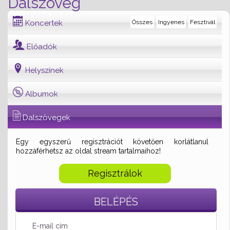
Dalszöveg
Koncertek
Összes
Ingyenes
Fesztivál
Előadók
Helyszínek
Albumok
Dalszövegek
Egy egyszerű regisztrációt követően korlátlanul
hozzáférhetsz az oldal stream tartalmaihoz!
Regisztrálok
BELÉPÉS
E-mail cím