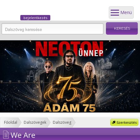
Menü
bejelentkezés
Főoldal
Dalszövegek
Dalszöveg
Szerkesztés
We Are