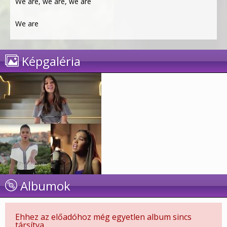
We are, we are, we are
We are
Képgaléria
Albumok
Ehhez az előadóhoz még egyetlen album sincs
társítva.