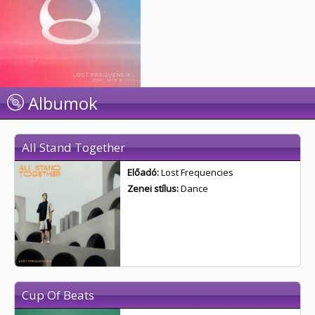
Albumok
All Stand Together
Előadó:
Lost Frequencies
Zenei stílus:
Dance
Cup Of Beats