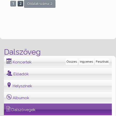
1
2
Oldalak száma: 2
Dalszöveg
Koncertek
Összes
Ingyenes
Fesztivál
Előadók
Helyszínek
Albumok
Dalszövegek