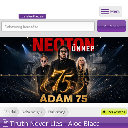
Menü
bejelentkezés
Főoldal
Dalszövegek
Dalszöveg
Szerkesztés
Truth Never Lies - Aloe Blacc