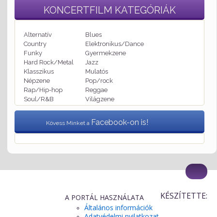
KONCERTFILM
KATEGÓRIÁK
Alternatív
Blues
Country
Elektronikus/Dance
Funky
Gyermekzene
Hard Rock/Metal
Jazz
Klasszikus
Mulatós
Népzene
Pop/rock
Rap/Hip-hop
Reggae
Soul/R&B
Világzene
Facebook-on is!
Kövess Minket a
KÉSZÍTETTE:
A PORTÁL HASZNÁLATA
Általános információk
Adatvédelmi nyilatkozat