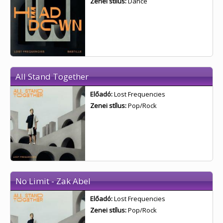
Zenei stílus:
Dance
All Stand Together
Előadó:
Lost Frequencies
Zenei stílus:
Pop/Rock
No Limit - Zak Abel
Előadó:
Lost Frequencies
Zenei stílus:
Pop/Rock