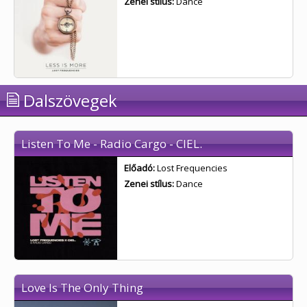
Zenei stílus:
Dance
Dalszövegek
Listen To Me - Radio Cargo - CIEL.
Előadó:
Lost Frequencies
Zenei stílus:
Dance
Love Is The Only Thing