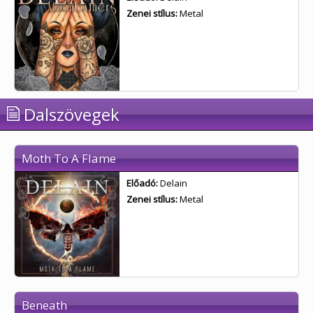
Zenei stílus:
Metal
Dalszövegek
Moth To A Flame
Előadó:
Delain
Zenei stílus:
Metal
Beneath