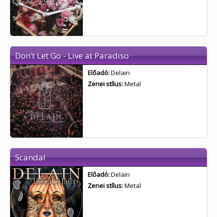
Don’t Let Go - Live at Paradiso
Előadó:
Delain
Zenei stílus:
Metal
Scandal
Előadó:
Delain
Zenei stílus:
Metal