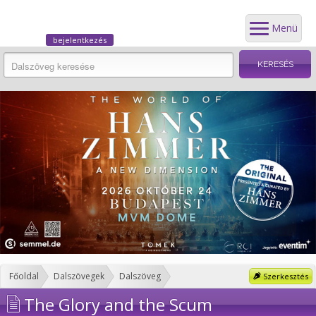
Menü
bejelentkezés
Főoldal
Dalszövegek
Dalszöveg
Szerkesztés
The Glory and the Scum