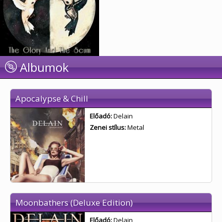
Albumok
Apocalypse & Chill
Előadó:
Delain
Zenei stílus:
Metal
Moonbathers (Deluxe Edition)
Előadó:
Delain