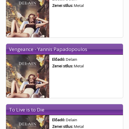
Zenei stílus:
Metal
Vengeance - Yannis Papadopoulos
Előadó:
Delain
Zenei stílus:
Metal
To Live is to Die
Előadó:
Delain
Zenei stílus:
Metal