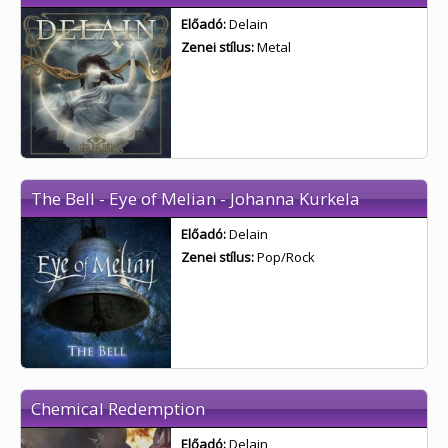
Előadó:
Delain
Zenei stílus:
Metal
The Bell - Eye of Melian - Johanna Kurkela
Előadó:
Delain
Zenei stílus:
Pop/Rock
Chemical Redemption
Előadó:
Delain