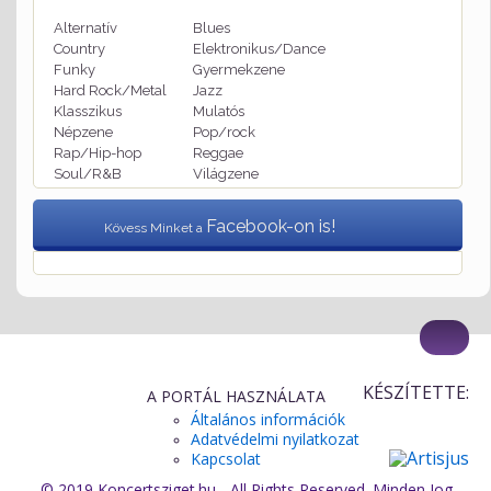
Alternatív
Blues
Country
Elektronikus/Dance
Funky
Gyermekzene
Hard Rock/Metal
Jazz
Klasszikus
Mulatós
Népzene
Pop/rock
Rap/Hip-hop
Reggae
Soul/R&B
Világzene
Facebook-on is!
Kövess Minket a
KÉSZÍTETTE:
A PORTÁL HASZNÁLATA
Általános információk
Adatvédelmi nyilatkozat
Kapcsolat
© 2019 Koncertsziget.hu - All Rights Reserved. Minden Jog