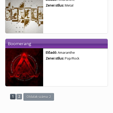
Zenei stílus:
Metal
Boomerang
Előadó:
Amaranthe
Zenei stílus:
Pop/Rock
1
2
Oldalak száma: 2