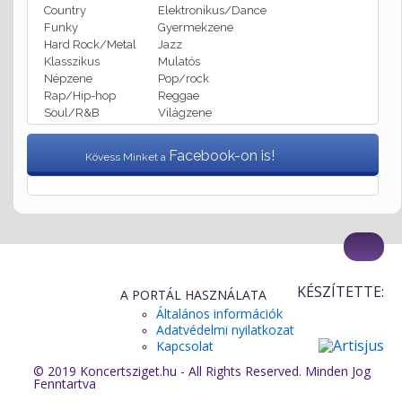
Country
Elektronikus/Dance
Funky
Gyermekzene
Hard Rock/Metal
Jazz
Klasszikus
Mulatós
Népzene
Pop/rock
Rap/Hip-hop
Reggae
Soul/R&B
Világzene
Facebook-on is!
Kövess Minket a
KÉSZÍTETTE:
A PORTÁL HASZNÁLATA
Általános információk
Adatvédelmi nyilatkozat
Kapcsolat
© 2019 Koncertsziget.hu - All Rights Reserved. Minden Jog
Fenntartva