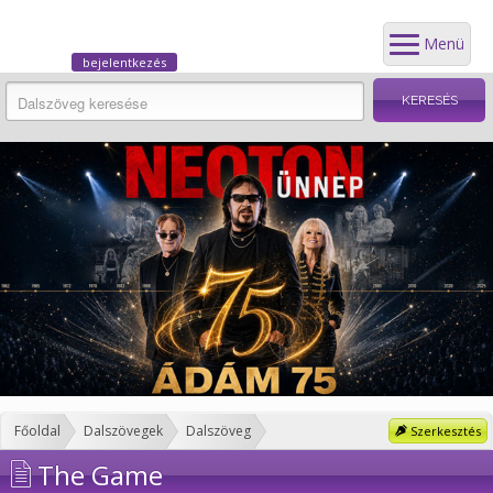
Menü
bejelentkezés
Főoldal
Dalszövegek
Dalszöveg
Szerkesztés
The Game