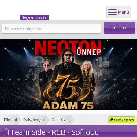
Menü
bejelentkezés
Főoldal
Dalszövegek
Dalszöveg
Szerkesztés
Team Side - RCB - Sofiloud