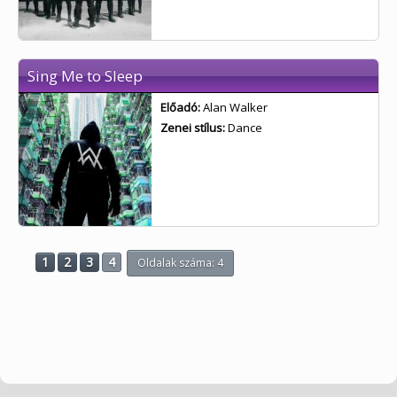
Sing Me to Sleep
Előadó:
Alan Walker
Zenei stílus:
Dance
1
2
3
4
Oldalak száma: 4