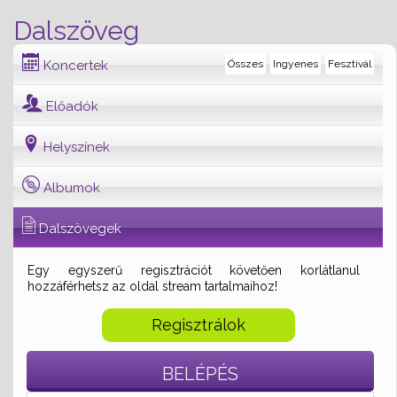
Dalszöveg
Koncertek
Összes
Ingyenes
Fesztivál
Előadók
Helyszínek
Albumok
Dalszövegek
Egy egyszerű regisztrációt követően korlátlanul
hozzáférhetsz az oldal stream tartalmaihoz!
Regisztrálok
BELÉPÉS