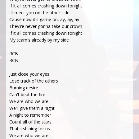
If it all comes crashing down tonight
I'll meet you on the other side
Cause now it's game on, ay, ay, ay
They're nеver gonna take our crown
If it all comes crashing down tonight
My tеam's already by my side
RCB
RCB
Just close your eyes
Lose track of the others
Burning desire
Can't beat the fire
We are who we are
We'll give them a night
A night to remember
Count all of the stars
That's shining for us
We are who we are