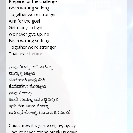
Prepare for the challenge
Been waiting so long
Together we're stronger
Aim for the goal
Get ready to fight
We never give up, no
Been waiting so long
Together we're stronger
Than ever before
ನಾವು ಬೀಳಲ್ಲ, ತಲೆ ಬಾಜಿಸಲ್ಲ
ಮುನ್ನುಗ್ಗಿ ಆಡ್ತೀವಿ
ಜೊತೆಯಾಗಿ ನಾವು ಸೇರಿ
ಕೊನೆವರೆಗೂ ಹೊರಡ್ತೀವಿ
ನಾವು ಸೋಲಲ್ಲ
ಹಿಂದೆ ಸರಿಯಲ್ಲ ಎದೆ ತಟ್ಟಿ ನಿಳ್ತೀವಿ
ಇದು ರೆಡ್ ಅಂಡ್ ಗೋಲ್ಡ್
ಆಗುತ್ತಾರೆ ಬೋಲ್ಡ್ ನಮ ಎದುರಿಗೆ ನಿಂತರೆ
Cause now it's game on, ay, ay, ay
They're never gonna break us down