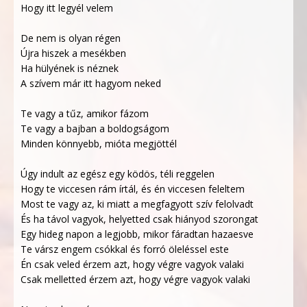
Hogy itt legyél velem
De nem is olyan régen
Újra hiszek a mesékben
Ha hülyének is néznek
A szívem már itt hagyom neked
Te vagy a tűz, amikor fázom
Te vagy a bajban a boldogságom
Minden könnyebb, mióta megjöttél
Úgy indult az egész egy ködös, téli reggelen
Hogy te viccesen rám írtál, és én viccesen feleltem
Most te vagy az, ki miatt a megfagyott szív felolvadt
És ha távol vagyok, helyetted csak hiányod szorongat
Egy hideg napon a legjobb, mikor fáradtan hazaesve
Te vársz engem csókkal és forró öleléssel este
Én csak veled érzem azt, hogy végre vagyok valaki
Csak melletted érzem azt, hogy végre vagyok valaki