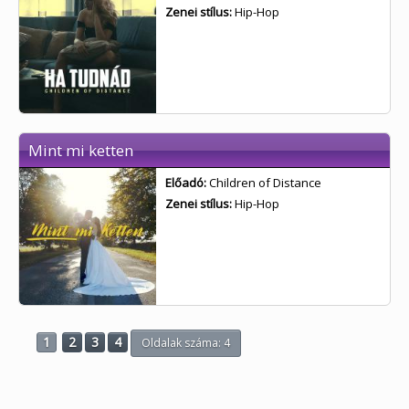
Zenei stílus:
Hip-Hop
Mint mi ketten
Előadó:
Children of Distance
Zenei stílus:
Hip-Hop
1
2
3
4
Oldalak száma: 4