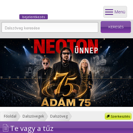
Menü
bejelentkezés
Főoldal
Dalszövegek
Dalszöveg
Szerkesztés
Te vagy a tűz