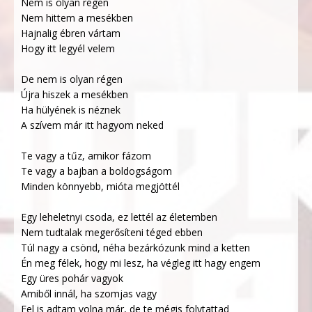
Nem is olyan régen
Nem hittem a mesékben
Hajnalig ébren vártam
Hogy itt legyél velem
De nem is olyan régen
Újra hiszek a mesékben
Ha hülyének is néznek
A szívem már itt hagyom neked
Te vagy a tűz, amikor fázom
Te vagy a bajban a boldogságom
Minden könnyebb, mióta megjöttél
Egy leheletnyi csoda, ez lettél az életemben
Nem tudtalak megerősíteni téged ebben
Túl nagy a csönd, néha bezárkózunk mind a ketten
Én meg félek, hogy mi lesz, ha végleg itt hagy engem
Egy üres pohár vagyok
Amiből innál, ha szomjas vagy
Fel is adtam volna már, de te mégis folytattad