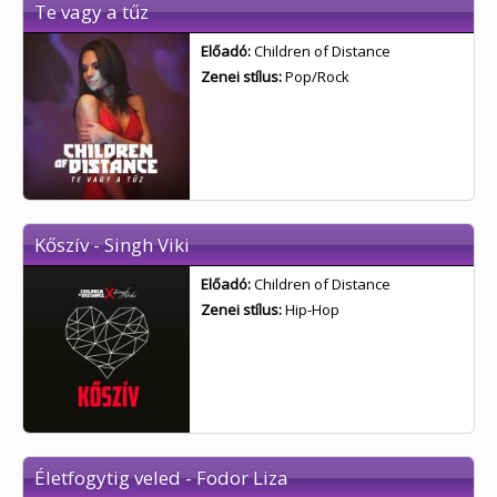
Te vagy a tűz
Előadó:
Children of Distance
Zenei stílus:
Pop/Rock
Kőszív - Singh Viki
Előadó:
Children of Distance
Zenei stílus:
Hip-Hop
Életfogytig veled - Fodor Liza