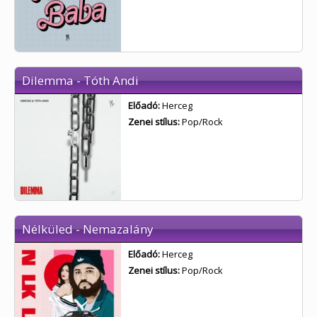
Dilemma - Tóth Andi
Előadó:
Herceg
Zenei stílus:
Pop/Rock
Nélküled - Nemazalány
Előadó:
Herceg
Zenei stílus:
Pop/Rock