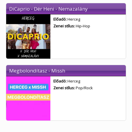
DiCaprio - Dér Heni - Nemazalány
Előadó:
Herceg
Zenei stílus:
Hip-Hop
Megbolondítasz - Missh
Előadó:
Herceg
Zenei stílus:
Pop/Rock