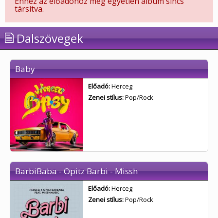
Ehhez az előadóhoz még egyetlen album sincs
társítva.
Dalszövegek
Baby
Előadó:
Herceg
Zenei stílus:
Pop/Rock
BarbiBaba - Opitz Barbi - Missh
Előadó:
Herceg
Zenei stílus:
Pop/Rock