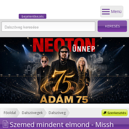
Menü
bejelentkezés
Főoldal
Dalszövegek
Dalszöveg
Szerkesztés
Szemed mindent elmond - Missh