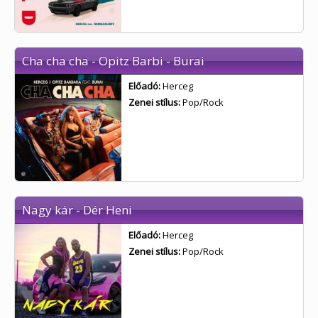
Cha cha cha - Opitz Barbi - Burai
Előadó:
Herceg
Zenei stílus:
Pop/Rock
Nagy kár - Dér Heni
Előadó:
Herceg
Zenei stílus:
Pop/Rock