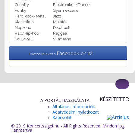
Country
Elektronikus/Dance
Funky
Gyermekzene
Hard Rock/Metal
Jazz
Klasszikus
Mulatós
Népzene
Pop/rock
Rap/Hip-hop
Reggae
Soul/R&B
Világzene
Facebook-on is!
Kövess Minket a
KÉSZÍTETTE:
A PORTÁL HASZNÁLATA
Általános információk
Adatvédelmi nyilatkozat
Kapcsolat
© 2019 Koncertsziget.hu - All Rights Reserved. Minden Jog
Fenntartva