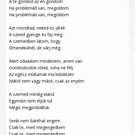
A te gondod az én gondom
Ha problémád van, megoldom
Ha problémád van, megoldom
Azt mondtad, neked ez játék
A szíved gyenge és fáj még
A szemedben látom, hogy
Elmenekülnél, de várj még
Mert odaadom mindenem, amim van
Gondoskodok rólad, soha ne félj
Az egész múltamat ma kidobtam
Mától nem vagy másé, csak az enyém
A szemed mindig elárul
Egymást nem éljük túl
Mégis megpróbáltuk
Senki nem bánthat engem
Csak te, mert megengedtem
Csak te, mert megengedtem