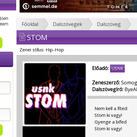
tően
Főoldal
Dalszövegek
Dalszöveg
tream
STOM
Zenei stílus: Hip-Hop
Előadó:
USNK
Zeneszerző:
Somogy
Dalszövegíró:
ByeAl
Nem kell a fíted
Stom ki vagy!
Gyenge a bífed
Stom ki vagy!