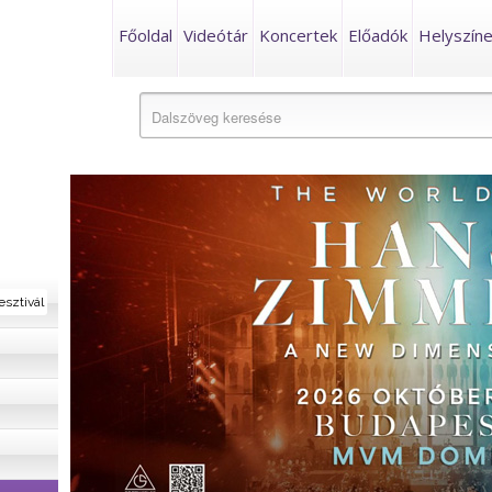
Főoldal
Videótár
Koncertek
Előadók
Helyszín
esztivál