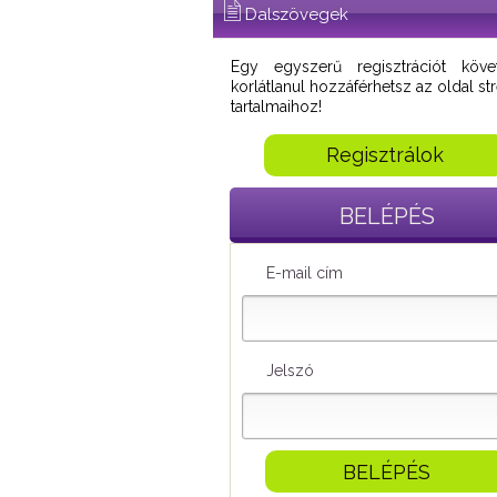
Dalszövegek
Egy egyszerű regisztrációt köve
korlátlanul hozzáférhetsz az oldal s
tartalmaihoz!
Regisztrálok
BELÉPÉS
E-mail cím
Jelszó