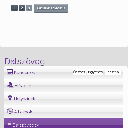
1
2
3
Oldalak száma: 3
Dalszöveg
Koncertek
Összes
Ingyenes
Fesztivál
Előadók
Helyszínek
Albumok
Dalszövegek