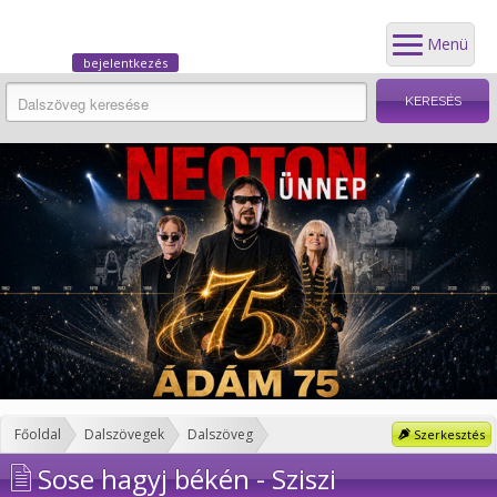
Menü
bejelentkezés
Főoldal
Dalszövegek
Dalszöveg
Szerkesztés
Sose hagyj békén - Sziszi