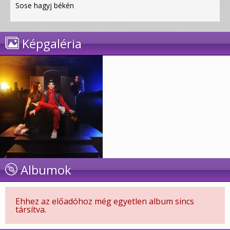
Sose hagyj békén
Képgaléria
Albumok
Ehhez az előadóhoz még egyetlen album sincs
társítva.