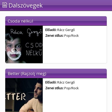
Dalszövegek
Csoda nélkül
Előadó:
Rácz Gergő
Zenei stílus:
Pop/Rock
Better (Rajzolj meg)
Előadó:
Rácz Gergő
Zenei stílus:
Pop/Rock