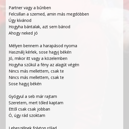
Partner vagy a bűnben
Felcsillan a szemed, amin más megdöbben
Úgy kívánod
Hogyha bántalak, azt sem bánod
Ahogy neked jó
Mélyen bennem a harapásod nyoma
Használj kérlek, sose hagyj békén
Jó, mikor itt vagy a közelemben
Hogyha szűkül a fény az alagút végén
Nincs más mellettem, csak te
Nincs más mellettem, csak te
Sose hagyj békén
Gyógyul a seb már rajtam
Szeretem, mert tőled kaptam
Ettől csak csak jobban
Ó, úgy rád szoktam
Lebeszélnek folyton rólad