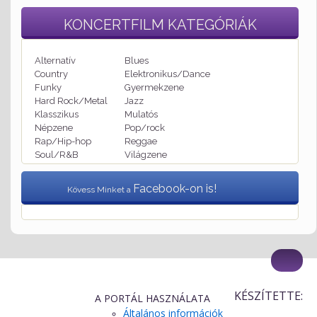
KONCERTFILM
KATEGÓRIÁK
Alternatív
Blues
Country
Elektronikus/Dance
Funky
Gyermekzene
Hard Rock/Metal
Jazz
Klasszikus
Mulatós
Népzene
Pop/rock
Rap/Hip-hop
Reggae
Soul/R&B
Világzene
Facebook-on is!
Kövess Minket a
KÉSZÍTETTE:
A PORTÁL HASZNÁLATA
Általános információk