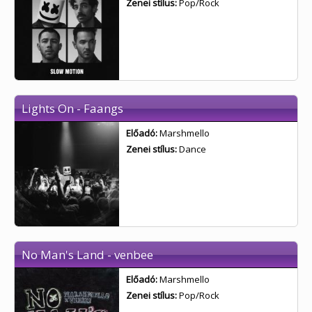
Zenei stílus:
Pop/Rock
Lights On - Faangs
Előadó:
Marshmello
Zenei stílus:
Dance
No Man's Land - venbee
Előadó:
Marshmello
Zenei stílus:
Pop/Rock