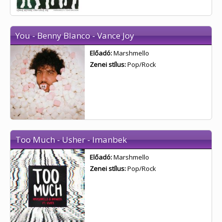
You - Benny Blanco - Vance Joy
Előadó:
Marshmello
Zenei stílus:
Pop/Rock
Too Much - Usher - Imanbek
Előadó:
Marshmello
Zenei stílus:
Pop/Rock