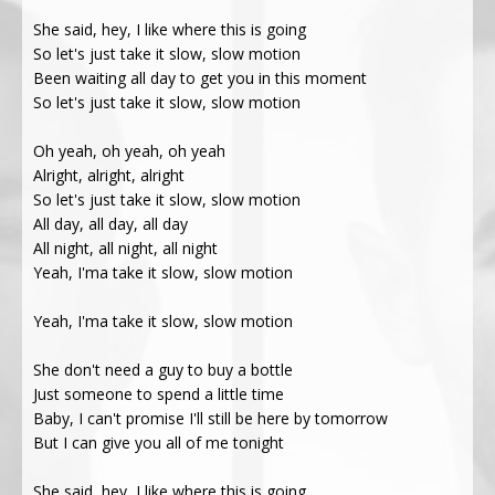
She said, hey, I like where this is going
So let's just take it slow, slow motion
Been waiting all day to get you in this moment
So let's just take it slow, slow motion
Oh yeah, oh yeah, oh yeah
Alright, alright, alright
So let's just take it slow, slow motion
All day, all day, all day
All night, all night, all night
Yeah, I'ma take it slow, slow motion
Yeah, I'ma take it slow, slow motion
She don't need a guy to buy a bottle
Just someone to spend a little time
Baby, I can't promise I'll still be here by tomorrow
But I can give you all of me tonight
She said, hey, I like where this is going