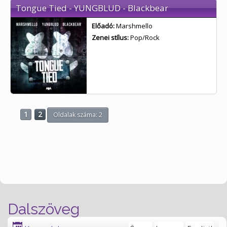
Tongue Tied - YUNGBLUD - Blackbear
Előadó:
Marshmello
Zenei stílus:
Pop/Rock
1
2
Oldalak száma: 2
Dalszöveg