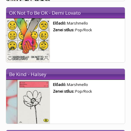
OK Not To Be OK - Demi Lovato
Előadó:
Marshmello
Zenei stílus:
Pop/Rock
Be Kind - Halsey
Előadó:
Marshmello
Zenei stílus:
Pop/Rock