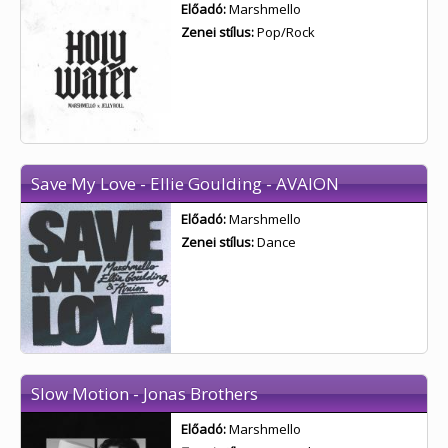
Előadó:
Marshmello
Zenei stílus:
Pop/Rock
Save My Love - Ellie Goulding - AVAION
Előadó:
Marshmello
Zenei stílus:
Dance
Slow Motion - Jonas Brothers
Előadó:
Marshmello