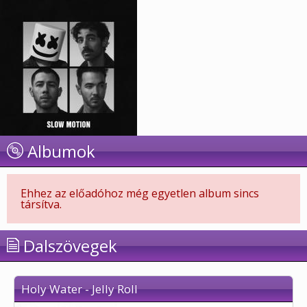
Albumok
Ehhez az előadóhoz még egyetlen album sincs
társítva.
Dalszövegek
Holy Water - Jelly Roll