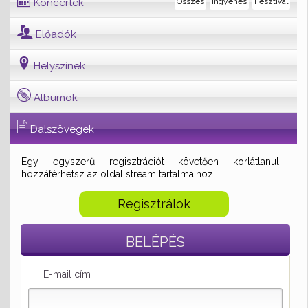
Koncertek
Összes
Ingyenes
Fesztivál
Előadók
Helyszínek
Albumok
Dalszövegek
Egy egyszerű regisztrációt követően korlátlanul
hozzáférhetsz az oldal stream tartalmaihoz!
Regisztrálok
BELÉPÉS
E-mail cím