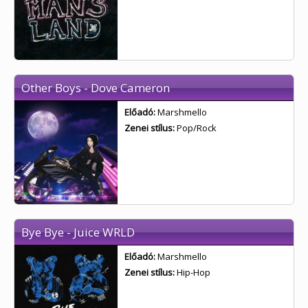
Other Boys - Dove Cameron
Előadó:
Marshmello
Zenei stílus:
Pop/Rock
Bye Bye - Juice WRLD
Előadó:
Marshmello
Zenei stílus:
Hip-Hop