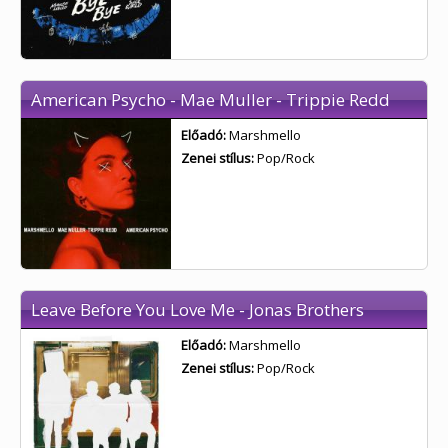
American Psycho - Mae Muller - Trippie Redd
Előadó:
Marshmello
Zenei stílus:
Pop/Rock
Leave Before You Love Me - Jonas Brothers
Előadó:
Marshmello
Zenei stílus:
Pop/Rock