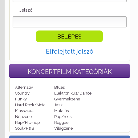
Jelszó
Elfelejtett jelszó
KONCERTFILM
KATEGÓRIÁK
Alternatív
Blues
Country
Elektronikus/Dance
Funky
Gyermekzene
Hard Rock/Metal
Jazz
Klasszikus
Mulatós
Népzene
Pop/rock
Rap/Hip-hop
Reggae
Soul/R&B
Világzene